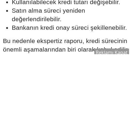
Kullanılabilecek kredi tutarı değişebilir.
Satın alma süreci yeniden
değerlendirilebilir.
Bankanın kredi onay süreci şekillenebilir.
Bu nedenle ekspertiz raporu, kredi sürecinin
önemli aşamalarından biri olarak kabul edilir.
Reklamı Kapat
Ek Masrafları Göz Ardı
Etmeyin
Ev satın alırken yalnızca kredi taksitleri
değil, farklı maliyetler de ortaya çıkabilir.
Dikkate alınması gereken bazı giderler
şunlardır: