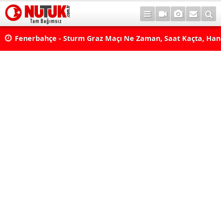
lda?
Fenerbahçe - Sturm Graz Maçı Ne Zaman, Saat Kaçta, Han
aş
Kanalda? TV100 Şifresiz Canlı Maç İzle