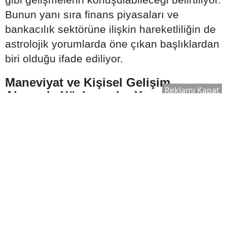
Bunun yanı sıra finans piyasaları ve
bankacılık sektörüne ilişkin hareketliliğin de
astrolojik yorumlarda öne çıkan başlıklardan
biri olduğu ifade ediliyor.
Maneviyat ve Kişisel Gelişim
Reklamı Kapat
Alanında Yüzleşmeler Yaşanabilir
2026 Ağustos ayına ilişkin yorumlarda dikkat
çeken bir diğer konu ise kişisel gelişim ve
spiritüel alanlar oluyor.
Astrologlara göre bu süreçte;
Maneviyatın ticari yönü daha fazla
tartışılabilir.
Güven ilişkileri yeniden sorgulanabilir.