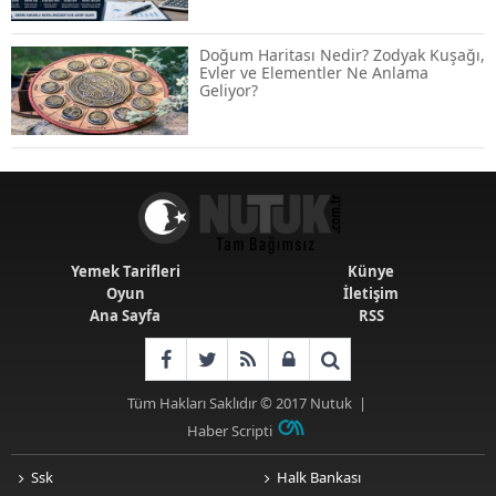
Hamlesi: 36 Ay Vadeli 30 Milyon TL
Destek
Doğum Haritası Nedir? Zodyak Kuşağı,
Evler ve Elementler Ne Anlama
Geliyor?
Emekli Maaşlarında Temmuz Hesabı:
Zam Oranı ve Taban Aylık İçin Yeni
Senaryolar
Yemek Tarifleri
Künye
Oyun
İletişim
Ana Sayfa
RSS
Tüm Hakları Saklıdır © 2017
Nutuk
|
Haber Scripti
Ssk
Halk Bankası