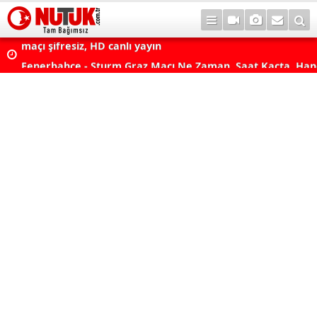
lda?
Fenerbahçe - Sturm Graz Maçı Ne Zaman, Saat Kaçta, Han
aş
Kanalda? TV100 Şifresiz Canlı Maç İzle