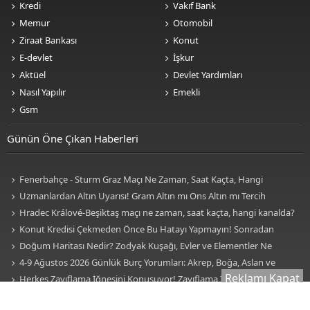
Kredi
Vakıf Bank
Memur
Otomobil
Ziraat Bankası
Konut
E-devlet
İşkur
Aktüel
Devlet Yardımları
Nasıl Yapılır
Emekli
Gsm
Günün Öne Çıkan Haberleri
Fenerbahçe - Sturm Graz Maçı Ne Zaman, Saat Kaçta, Hangi
Kanalda? TV100 Şifresiz Canlı Maç İzle
Uzmanlardan Altın Uyarısı! Gram Altın mı Ons Altın mı Tercih
Edilmeli?
Hradec Králové-Beşiktaş maçı ne zaman, saat kaçta, hangi kanalda?
BJK Avrupa Ligi maçı şifresiz kanalda mı? Hradec Králové-Beşiktaş maçı
Konut Kredisi Çekmeden Önce Bu Hatayı Yapmayın! Sonradan
şifresiz, HD canlı yayın
Pişman Olabilirsiniz
Doğum Haritası Nedir? Zodyak Kuşağı, Evler ve Elementler Ne
Anlama Geliyor? İşte Burçlar, Evler ve Elementlerin Anlamı!
4-9 Ağustos 2026 Günlük Burç Yorumları: Akrep, Boğa, Aslan ve
Reklamı Kapat
Kova Burçları Hayatınızda Köklü Bir Değişiklik Olacak!
Herkes Zayıflama İğnesini Konuşuyor! Zayıflama İğnesi
Kullanmadan Önce Bilmeniz Gereken 7 Kritik Gerçek
Sessiz Kalp Krizi Belirtileri Nelerdir? Uzmanlar Fark Edilmeyen