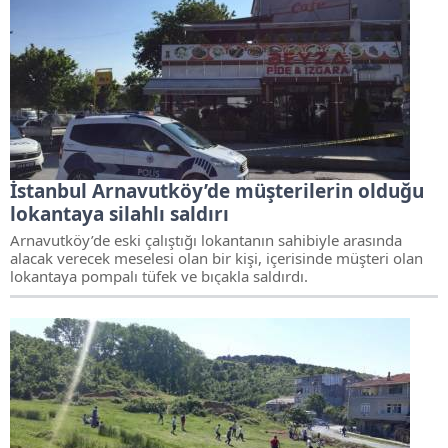
İstanbul Arnavutköy’de müşterilerin olduğu
lokantaya silahlı saldırı
Arnavutköy’de eski çalıştığı lokantanın sahibiyle arasında
alacak verecek meselesi olan bir kişi, içerisinde müşteri olan
lokantaya pompalı tüfek ve bıçakla saldırdı.