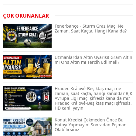
Airdrop Nasıl Alınır? Kripto Para Airdrop
ÇOK OKUNANLAR
Rehberi ve Güvenli Katılım Yöntemleri
Fenerbahçe - Sturm Graz Maçı Ne
Zaman, Saat Kaçta, Hangi Kanalda?
Spot ve Vadeli İşlem Arasındaki Farklar |
Hangi Piyasa Sizin İçin Daha Uygun?
Uzmanlardan Altın Uyarısı! Gram Altın
mı Ons Altın mı Tercih Edilmeli?
ABD-İran Anlaşması Sonrası Altın
Rekora Koştu, Petrol Fiyatları Sert Düştü
Hradec Králové-Beşiktaş maçı ne
zaman, saat kaçta, hangi kanalda? BJK
Avrupa Ligi maçı şifresiz kanalda mı?
Hradec Králové-Beşiktaş maçı şifresiz,
Temmuz 2026 Maaş Zammı Netleşiyor!
HD canlı yayın
Memur, Emekli ve Sosyal Yardımlarda
Yeni Oranlar
Konut Kredisi Çekmeden Önce Bu
Hatayı Yapmayın! Sonradan Pişman
Olabilirsiniz
KOSGEB’den KOBİ’lere Dev Finansman