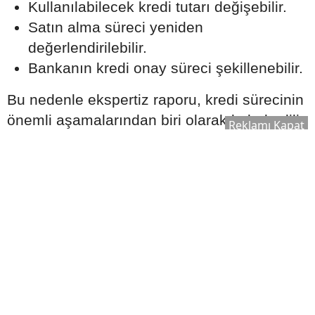
Kullanılabilecek kredi tutarı değişebilir.
Satın alma süreci yeniden
değerlendirilebilir.
Bankanın kredi onay süreci şekillenebilir.
Bu nedenle ekspertiz raporu, kredi sürecinin
önemli aşamalarından biri olarak kabul edilir.
Reklamı Kapat
Ek Masrafları Göz Ardı
Etmeyin
Ev satın alırken yalnızca kredi taksitleri
değil, farklı maliyetler de ortaya çıkabilir.
Dikkate alınması gereken bazı giderler
şunlardır: