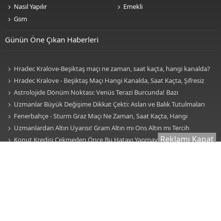
Nasıl Yapılır
Emekli
Gsm
Günün Öne Çıkan Haberleri
Hradec Kralove-Beşiktaş maçı ne zaman, saat kaçta, hangi kanalda?
BJK Avrupa Ligi maçı şifresiz kanalda mı? Hradec Kralove-Beşiktaş maçı
Hradec Kralove - Beşiktaş Maçı Hangi Kanalda, Saat Kaçta, Şifresiz
şifresiz, HD canlı yayın
Mi? Avrupa Ligi 3. Ön Eleme Maçı Muhtemel 11'ler... Hradec Kralove-
Astrolojide Dönüm Noktası: Venüs Terazi Burcunda! Bazı
Beşiktaş Maçı Şifresiz, HD Canlı Yayın
Sektörlerde Dengeler Değişecek...
Uzmanlar Büyük Değişime Dikkat Çekti: Aslan ve Balık Tutulmaları
Neleri Değiştirecek?
Fenerbahçe - Sturm Graz Maçı Ne Zaman, Saat Kaçta, Hangi
Kanalda? TV100 Şifresiz Canlı Maç İzle
Uzmanlardan Altın Uyarısı! Gram Altın mı Ons Altın mı Tercih
Reklamı Kapat
Edilmeli?
Konut Kredisi Çekmeden Önce Bu Hatayı Yapmayın! Sonradan
Pişman Olabilirsiniz
Doğum Haritası Nedir? Zodyak Kuşağı, Evler ve Elementler Ne
Anlama Geliyor? İşte Burçlar, Evler ve Elementlerin Anlamı!
4-9 Ağustos 2026 Günlük Burç Yorumları: Akrep, Boğa, Aslan ve
Kova Burçları Hayatınızda Köklü Bir Değişiklik Olacak!
Herkes Zayıflama İğnesini Konuşuyor! Zayıflama İğnesi
Kullanmadan Önce Bilmeniz Gereken 7 Kritik Gerçek
Karaciğeriniz Sessizce Hasar Görüyor Olabilir! Uzmanların Dikkat
Çektiği İlk Belirtiler
Sessiz Kalp Krizi Belirtileri Nelerdir? Uzmanlar Fark Edilmeyen
İşaretlere Karşı Uyarıyor
Yüzyıllardır Gizemini Koruyor! Remil İlmi (Kum Falı) Nedir, Nasıl