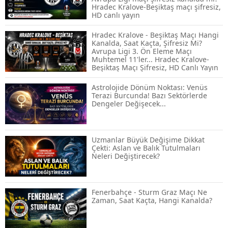
Hradec Kralove-Beşiktaş maçı şifresiz,
Spot ve Vadeli İşlem Arasındaki Farklar |
HD canlı yayın
Hangi Piyasa Sizin İçin Daha Uygun?
Hradec Kralove - Beşiktaş Maçı Hangi
Kanalda, Saat Kaçta, Şifresiz Mi?
Avrupa Ligi 3. Ön Eleme Maçı
Muhtemel 11'ler... Hradec Kralove-
ABD-İran Anlaşması Sonrası Altın
Beşiktaş Maçı Şifresiz, HD Canlı Yayın
Rekora Koştu, Petrol Fiyatları Sert Düştü
Astrolojide Dönüm Noktası: Venüs
Terazi Burcunda! Bazı Sektörlerde
Dengeler Değişecek...
Temmuz 2026 Maaş Zammı Netleşiyor!
Memur, Emekli ve Sosyal Yardımlarda
Yeni Oranlar
Uzmanlar Büyük Değişime Dikkat
Çekti: Aslan ve Balık Tutulmaları
Neleri Değiştirecek?
KOSGEB’den KOBİ’lere Dev Finansman
Hamlesi: 36 Ay Vadeli 30 Milyon TL
Destek
Fenerbahçe - Sturm Graz Maçı Ne
Zaman, Saat Kaçta, Hangi Kanalda?
Emekli Maaşlarında Temmuz Hesabı:
Zam Oranı ve Taban Aylık İçin Yeni