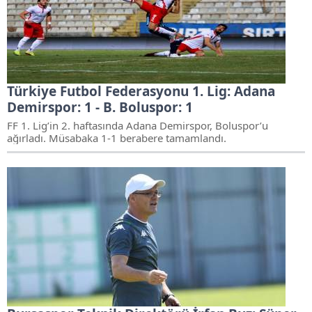
Türkiye Futbol Federasyonu 1. Lig: Adana
Demirspor: 1 - B. Boluspor: 1
FF 1. Lig’in 2. haftasında Adana Demirspor, Boluspor’u
ağırladı. Müsabaka 1-1 berabere tamamlandı.