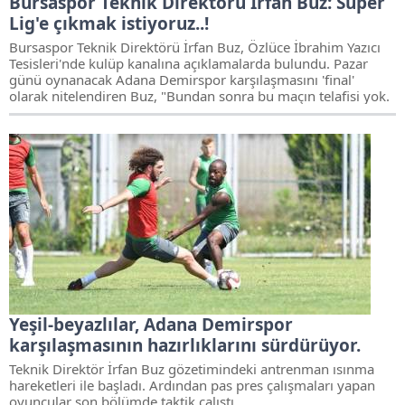
Bursaspor Teknik Direktörü İrfan Buz: Süper
Lig'e çıkmak istiyoruz..!
Bursaspor Teknik Direktörü İrfan Buz, Özlüce İbrahim Yazıcı
Tesisleri'nde kulüp kanalına açıklamalarda bulundu. Pazar
günü oynanacak Adana Demirspor karşılaşmasını 'final'
olarak nitelendiren Buz, "Bundan sonra bu maçın telafisi yok.
Yeşil-beyazlılar, Adana Demirspor
karşılaşmasının hazırlıklarını sürdürüyor.
Teknik Direktör İrfan Buz gözetimindeki antrenman ısınma
hareketleri ile başladı. Ardından pas pres çalışmaları yapan
oyuncular son bölümde taktik çalıştı.