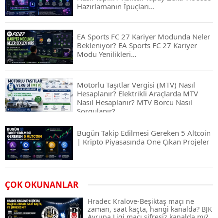
Hazırlamanın İpuçları...
EA Sports FC 27 Kariyer Modunda Neler
Bekleniyor? EA Sports FC 27 Kariyer
Modu Yenilikleri…
Motorlu Taşıtlar Vergisi (MTV) Nasıl
Hesaplanır? Elektrikli Araçlarda MTV
Nasıl Hesaplanır? MTV Borcu Nasıl
Sorgulanır?
Bugün Takip Edilmesi Gereken 5 Altcoin
| Kripto Piyasasında Öne Çıkan Projeler
Airdrop Nasıl Alınır? Kripto Para Airdrop
ÇOK OKUNANLAR
Rehberi ve Güvenli Katılım Yöntemleri
Hradec Kralove-Beşiktaş maçı ne
zaman, saat kaçta, hangi kanalda? BJK
Avrupa Ligi maçı şifresiz kanalda mı?