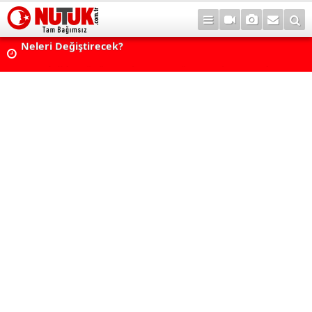
rı
Astrolojide Dönüm Noktası: Venüs Terazi Burcunda! Bazı 
Dengeler Değişecek...