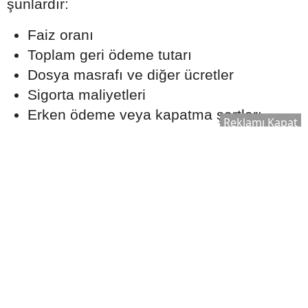
şunlardır:
Faiz oranı
Toplam geri ödeme tutarı
Dosya masrafı ve diğer ücretler
Sigorta maliyetleri
Erken ödeme veya kapatma şartları
Reklamı Kapat
Düşük faiz oranı sunan bir kredi, ek
maliyetler nedeniyle uzun vadede daha
yüksek bir toplam ödeme oluşturabilir.
Kredi Notu Başvuruyu Nasıl
Etkiler?
Bankalar, kredi başvurularını
değerlendirirken kredi notunu önemli