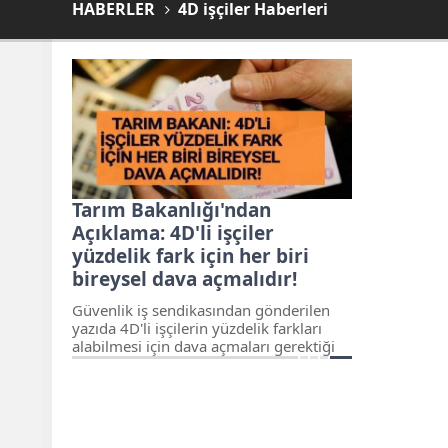
HABERLER
4D işçiler Haberleri
Tarım Bakanlığı'ndan
Açıklama: 4D'li işçiler
yüzdelik fark için her biri
bireysel dava açmalıdır!
Güvenlik iş sendikasından gönderilen
yazıda 4D'li işçilerin yüzdelik farkları
alabilmesi için dava açmaları gerektiği
bir işçinin kazanmış olduğu davanın
diğer işçileri bağlamayacağı yönünde
görüş bildirdi