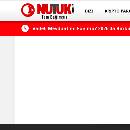
DİZİ
KRİPTO PAR
ASAYİŞ
SPOR
Vadeli Mevduat mı Fon mu? 2026'da Birikim
Konut Kredisi Çekmeden Önce Bu Hatayı Y