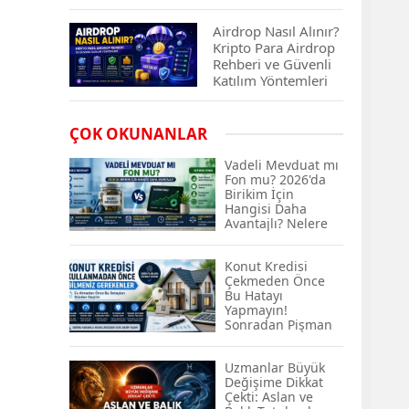
Çıkan Projeler
Airdrop Nasıl Alınır?
Kripto Para Airdrop
Rehberi ve Güvenli
Katılım Yöntemleri
Spot ve Vadeli İşlem
ÇOK OKUNANLAR
Arasındaki Farklar |
Hangi Piyasa Sizin
Vadeli Mevduat mı
İçin Daha Uygun?
Fon mu? 2026'da
Birikim İçin
Hangisi Daha
ABD-İran Anlaşması
Avantajlı? Nelere
Sonrası Altın Rekora
Dikkat Edilmeli?
Koştu, Petrol
Fiyatları Sert Düştü
Konut Kredisi
Çekmeden Önce
Bu Hatayı
Temmuz 2026 Maaş
Yapmayın!
Zammı Netleşiyor!
Sonradan Pişman
Memur, Emekli ve
Olabilirsiniz
Sosyal Yardımlarda
Uzmanlar Büyük
Yeni Oranlar
Değişime Dikkat
KOSGEB’den
Çekti: Aslan ve