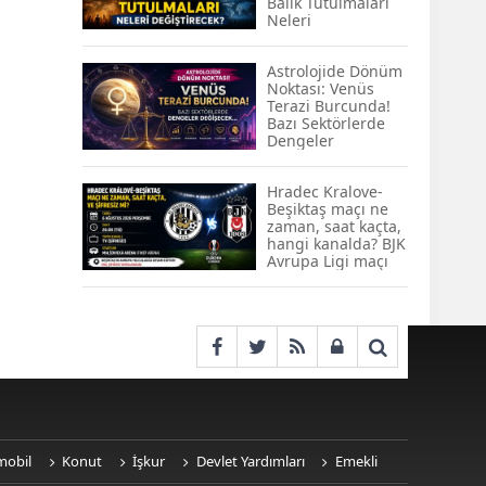
Balık Tutulmaları
KOBİ’lere Dev
Neleri
Finansman Hamlesi:
Değiştirecek?
36 Ay Vadeli 30
Milyon TL Destek
Astrolojide Dönüm
Noktası: Venüs
Emekli Maaşlarında
Terazi Burcunda!
Temmuz Hesabı:
Bazı Sektörlerde
Zam Oranı ve Taban
Dengeler
Aylık İçin Yeni
Değişecek...
Senaryolar
Hradec Kralove-
Beşiktaş maçı ne
zaman, saat kaçta,
hangi kanalda? BJK
Avrupa Ligi maçı
şifresiz kanalda
mı? Hradec
Kralove-Beşiktaş
maçı şifresiz, HD
canlı yayın
mobil
Konut
İşkur
Devlet Yardımları
Emekli