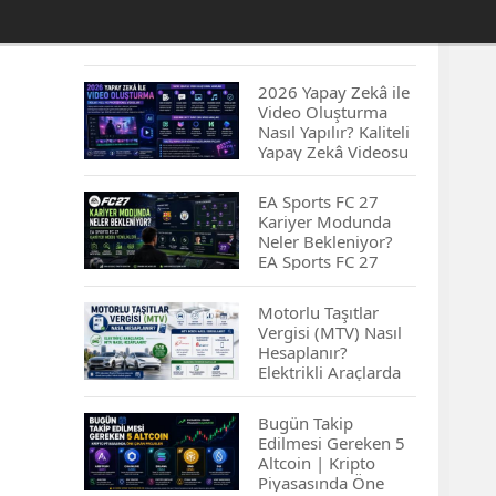
2026 Yapay Zekâ ile
Video Oluşturma
Nasıl Yapılır? Kaliteli
Yapay Zekâ Videosu
Hazırlamanın
İpuçları...
EA Sports FC 27
Kariyer Modunda
Neler Bekleniyor?
EA Sports FC 27
Kariyer Modu
Yenilikleri…
Motorlu Taşıtlar
Vergisi (MTV) Nasıl
Hesaplanır?
Elektrikli Araçlarda
MTV Nasıl
Hesaplanır? MTV
Bugün Takip
Borcu Nasıl
Edilmesi Gereken 5
Sorgulanır?
Altcoin | Kripto
Piyasasında Öne