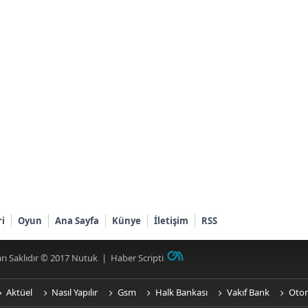
ri
Oyun
Ana Sayfa
Künye
İletişim
RSS
rı Saklıdır © 2017
Nutuk
|
Haber Scripti
Aktüel
Nasıl Yapılır
Gsm
Halk Bankası
Vakıf Bank
Oto