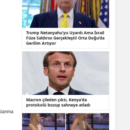
KOBİ’lere Dev
Finansman Hamlesi:
36 Ay Vadeli 30
Milyon TL Destek
Emekli Maaşlarında
Temmuz Hesabı:
Trump Netanyahu’yu Uyardı Ama İsrail
Zam Oranı ve Taban
Füze Saldırısı Gerçekleşti! Orta Doğu’da
Aylık İçin Yeni
Gerilim Artıyor
Senaryolar
Macron çileden çıktı, Kenya'da
protokolü bozup sahneye atladı
ralanma