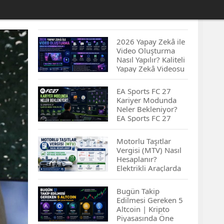
2026 Yapay Zekâ ile
Video Oluşturma
Nasıl Yapılır? Kaliteli
Yapay Zekâ Videosu
Hazırlamanın
İpuçları...
EA Sports FC 27
Kariyer Modunda
Neler Bekleniyor?
EA Sports FC 27
Kariyer Modu
Yenilikleri…
Motorlu Taşıtlar
Vergisi (MTV) Nasıl
Hesaplanır?
Elektrikli Araçlarda
MTV Nasıl
Hesaplanır? MTV
Bugün Takip
Borcu Nasıl
Edilmesi Gereken 5
Sorgulanır?
Altcoin | Kripto
Piyasasında Öne