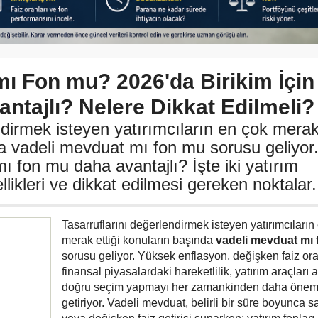
mı Fon mu? 2026'da Birikim İçin
ntajlı? Nelere Dikkat Edilmeli?
ndirmek isteyen yatırımcıların en çok mera
da vadeli mevduat mı fon mu sorusu geliyor
ı fon mu daha avantajlı? İşte iki yatırım
likleri ve dikkat edilmesi gereken noktalar.
Tasarruflarını değerlendirmek isteyen yatırımcıların
merak ettiği konuların başında
vadeli mevduat mı
sorusu geliyor. Yüksek enflasyon, değişken faiz ora
finansal piyasalardaki hareketlilik, yatırım araçları 
doğru seçim yapmayı her zamankinden daha öneml
getiriyor. Vadeli mevduat, belirli bir süre boyunca sa