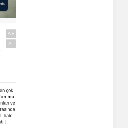
A+
A-
k
.
 en çok
 fon mu
nları ve
arasında
i hale
bit