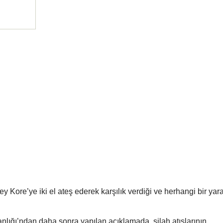
 Kore’ye iki el ateş ederek karşılık verdiği ve herhangi bir ya
ığı’ndan daha sonra yapılan açıklamada, silah atışlarının