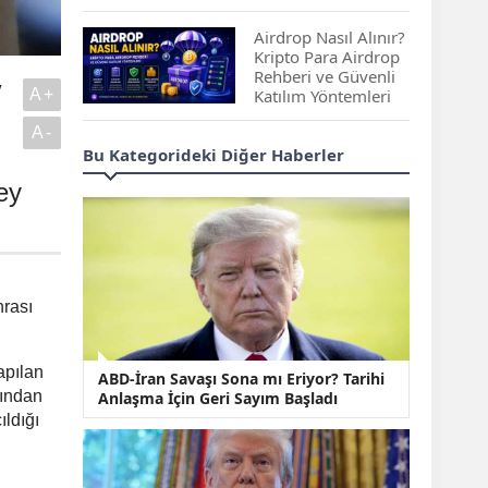
Çıkan Projeler
Airdrop Nasıl Alınır?
Kripto Para Airdrop
Rehberi ve Güvenli
y
A+
Katılım Yöntemleri
A-
Spot ve Vadeli İşlem
Bu Kategorideki Diğer Haberler
Arasındaki Farklar |
Hangi Piyasa Sizin
ey
İçin Daha Uygun?
ABD-İran Anlaşması
Sonrası Altın Rekora
Koştu, Petrol
nrası
Fiyatları Sert Düştü
Temmuz 2026 Maaş
apılan
ABD-İran Savaşı Sona mı Eriyor? Tarihi
Zammı Netleşiyor!
fından
Anlaşma İçin Geri Sayım Başladı
Memur, Emekli ve
ıldığı
Sosyal Yardımlarda
Yeni Oranlar
KOSGEB’den