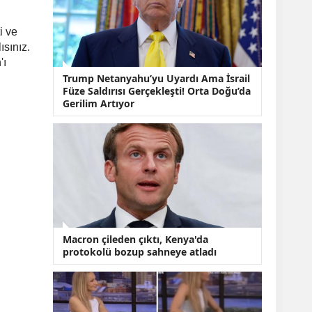
KOBİ’lere Dev
Finansman Hamlesi:
36 Ay Vadeli 30
i ve
Milyon TL Destek
ısınız.
Emekli Maaşlarında
'ı
Temmuz Hesabı:
Trump Netanyahu’yu Uyardı Ama İsrail
Zam Oranı ve Taban
Füze Saldırısı Gerçekleşti! Orta Doğu’da
Aylık İçin Yeni
Gerilim Artıyor
Senaryolar
Macron çileden çıktı, Kenya'da
protokolü bozup sahneye atladı