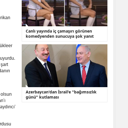
rikan
Canlı yayında iç çamaşırı görünen
komedyenden sunucuya şok yanıt
nükleer
duyurdu.
 şart
danın
Azerbaycan'dan İsrail'e "bağımsızlık
 olsun
günü" kutlaması
n'ı
ydırıcı'
Ordusu