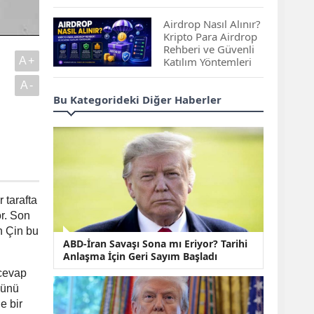
Çıkan Projeler
Airdrop Nasıl Alınır?
Kripto Para Airdrop
Rehberi ve Güvenli
A+
Katılım Yöntemleri
A-
Spot ve Vadeli İşlem
Bu Kategorideki Diğer Haberler
Arasındaki Farklar |
Hangi Piyasa Sizin
İçin Daha Uygun?
ABD-İran Anlaşması
Sonrası Altın Rekora
Koştu, Petrol
 tarafta
Fiyatları Sert Düştü
r. Son
n Çin bu
Temmuz 2026 Maaş
ABD-İran Savaşı Sona mı Eriyor? Tarihi
Zammı Netleşiyor!
Anlaşma İçin Geri Sayım Başladı
Memur, Emekli ve
Sosyal Yardımlarda
cevap
Yeni Oranlar
ğünü
KOSGEB’den
e bir