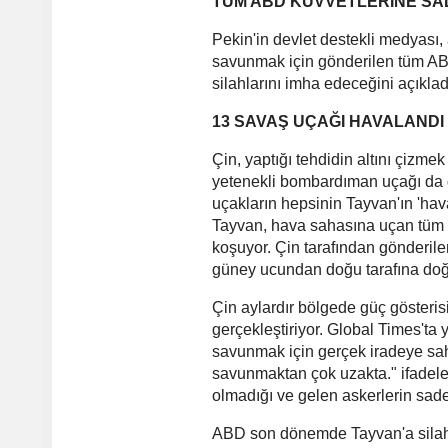
TÜM ABD KUVVETLERİNE SAL
Pekin'in devlet destekli medyası,
savunmak için gönderilen tüm AB
silahlarını imha edeceğini açıklad
13 SAVAŞ UÇAĞI HAVALANDI
Çin, yaptığı tehdidin altını çizm
yetenekli bombardıman uçağı da 
uçakların hepsinin Tayvan'ın 'hav
Tayvan, hava sahasına uçan tüm uça
koşuyor. Çin tarafından gönderi
güney ucundan doğu tarafına doğr
Çin aylardır bölgede güç gösteri
gerçekleştiriyor. Global Times't
savunmak için gerçek iradeye sa
savunmaktan çok uzakta." ifadeler
olmadığı ve gelen askerlerin sadece
ABD son dönemde Tayvan'a silah v