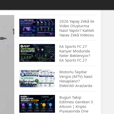
2026 Yapay Zekâ ile
Video Oluşturma
Nasıl Yapılır? Kaliteli
Yapay Zekâ Videosu
Hazırlamanın
İpuçları...
EA Sports FC 27
Kariyer Modunda
Neler Bekleniyor?
EA Sports FC 27
Kariyer Modu
Yenilikleri…
Motorlu Taşıtlar
Vergisi (MTV) Nasıl
Hesaplanır?
Elektrikli Araçlarda
MTV Nasıl
Hesaplanır? MTV
Bugün Takip
Borcu Nasıl
Edilmesi Gereken 5
Sorgulanır?
Altcoin | Kripto
Piyasasında Öne