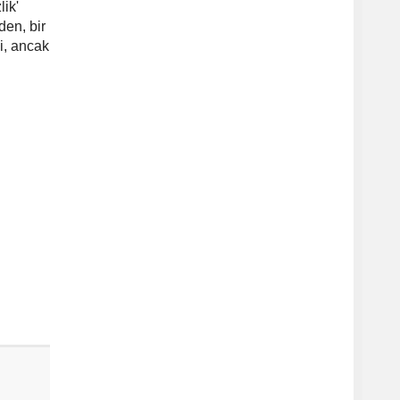
lik'
den, bir
i, ancak