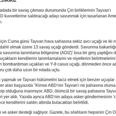
DIRIRIZ
 adada bir savaş çıkması durumunda Çin birliklerinin Tayvan'ı
D kuvvetlerine saldıracağı adayı savunmak için tasarlanan Ame
ı.
ek için Cuma günü Tayvan hava sahasına sekiz avcı uçağı ve iki 
dahil olmak üzere 13 savaş uçağı gönderdi. Savunma bakanlığı
a savunma tanımlama bölgesine (ADIZ)' kısa bir giriş yaptığını 
kların kendilerini tanımlamalarını ve niyetlerini belirtmelerini
len bombardıman uçakları ve Y-8 casus uçağı, dönmeden önce a
u çok daha uzun bir rotada uçtu.
si yapmak ve Tayvan hükümetini taciz etmek için benzer uçuşlar
a yer alan başyazıda "Kimse ABD'nin Tayvan'ı ne pahasına olursa
hip olduğuna inanmıyor. ABD, ölümcül bir savaş pahasına Tayva
i yer aldı. Yazıda ayrıca ABD'nin adaya asker göndermesinin 'ca
 kendilerini saldırı altında bulacakları belirtildi.
e asker desteği sağlıyor. Gazete, bu silahların hepsinin Çin 