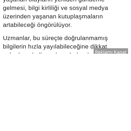
gelmesi, bilgi kirliliği ve sosyal medya
üzerinden yaşanan kutuplaşmaların
artabileceği öngörülüyor.
Uzmanlar, bu süreçte doğrulanmamış
bilgilerin hızla yayılabileceğine dikkat
Reklamı Kapat
çekerken, kullanıcıların haber kaynaklarını
daha dikkatli değerlendirmesi gerektiğini
vurguluyor. Bu değerlendirmeler astrolojik
yorumlar kapsamında ele alınıyor.
Venüs Geçişi İş Dünyasını Nasıl
Etkileyebilir?
6 Ağustos itibarıyla Venüs'ün Terazi burcuna
geçişinin özellikle iş ve ticaret dünyasında