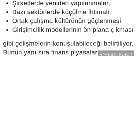
Şirketlerde yeniden yapılanmalar,
Bazı sektörlerde küçülme ihtimali,
Ortak çalışma kültürünün güçlenmesi,
Girişimcilik modellerinin ön plana çıkması
gibi gelişmelerin konuşulabileceği belirtiliyor.
Bunun yanı sıra finans piyasaları ve
Reklamı Kapat
bankacılık sektörüne ilişkin hareketliliğin de
astrolojik yorumlarda öne çıkan başlıklardan
biri olduğu ifade ediliyor.
Maneviyat ve Kişisel Gelişim
Alanında Yüzleşmeler Yaşanabilir
2026 Ağustos ayına ilişkin yorumlarda dikkat
çeken bir diğer konu ise kişisel gelişim ve
spiritüel alanlar oluyor.