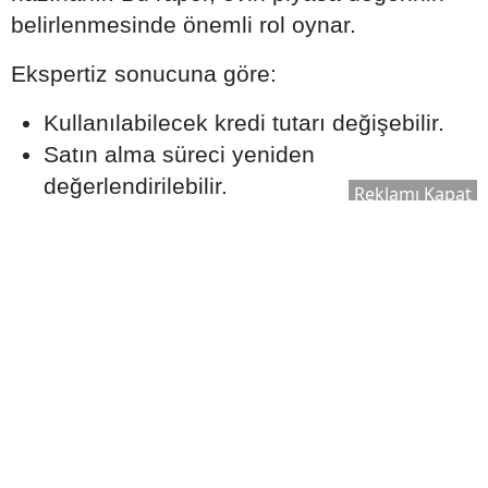
belirlenmesinde önemli rol oynar.
Ekspertiz sonucuna göre:
Kullanılabilecek kredi tutarı değişebilir.
Satın alma süreci yeniden
değerlendirilebilir.
Reklamı Kapat
Bankanın kredi onay süreci şekillenebilir.
Bu nedenle ekspertiz raporu, kredi sürecinin
önemli aşamalarından biri olarak kabul edilir.
Ek Masrafları Göz Ardı
Etmeyin
Ev satın alırken yalnızca kredi taksitleri
değil, farklı maliyetler de ortaya çıkabilir.