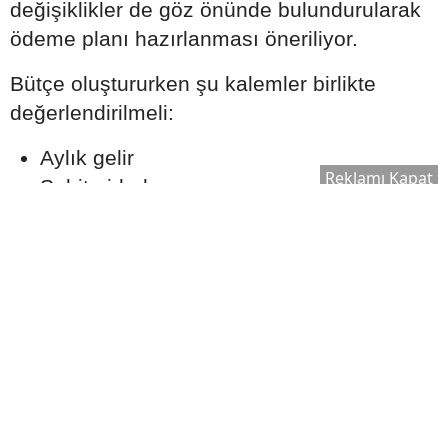
değişiklikler de göz önünde bulundurularak
ödeme planı hazırlanması öneriliyor.
Bütçe oluştururken şu kalemler birlikte
değerlendirilmeli:
Aylık gelir
Reklamı Kapat
Sabit giderler
Olası acil durum harcamaları
Tasarruf hedefleri
Kredi taksitleri
Gerçekçi bir ödeme planı oluşturmak, uzun
vadede finansal dengeyi korumaya yardımcı
olabilir.
Ekspertiz Süreci Neden