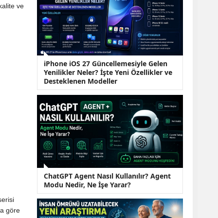
KOBİ’lere Dev
kalite ve
Finansman Hamlesi:
36 Ay Vadeli 30
Milyon TL Destek
Emekli Maaşlarında
Temmuz Hesabı:
Zam Oranı ve Taban
iPhone iOS 27 Güncellemesiyle Gelen
Aylık İçin Yeni
Yenilikler Neler? İşte Yeni Özellikler ve
Senaryolar
Desteklenen Modeller
ChatGPT Agent Nasıl Kullanılır? Agent
Modu Nedir, Ne İşe Yarar?
erisi
ra göre