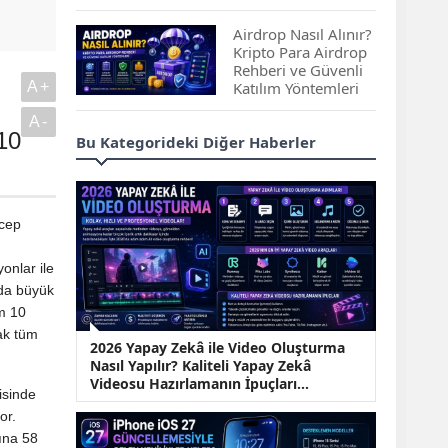
Çıkan Projeler
Airdrop Nasıl Alınır?
Kripto Para Airdrop
Rehberi ve Güvenli
A+
Katılım Yöntemleri
A-
Spot ve Vadeli İşlem
10
Bu Kategorideki Diğer Haberler
Arasındaki Farklar |
Hangi Piyasa Sizin
İçin Daha Uygun?
 cep
ABD-İran Anlaşması
Sonrası Altın Rekora
onlar ile
Koştu, Petrol
Fiyatları Sert Düştü
nda büyük
am 10
Temmuz 2026 Maaş
ak tüm
2026 Yapay Zekâ ile Video Oluşturma
Zammı Netleşiyor!
Nasıl Yapılır? Kaliteli Yapay Zekâ
Memur, Emekli ve
Videosu Hazırlamanın İpuçları...
Sosyal Yardımlarda
isinde
Yeni Oranlar
or.
KOSGEB’den
ına 58