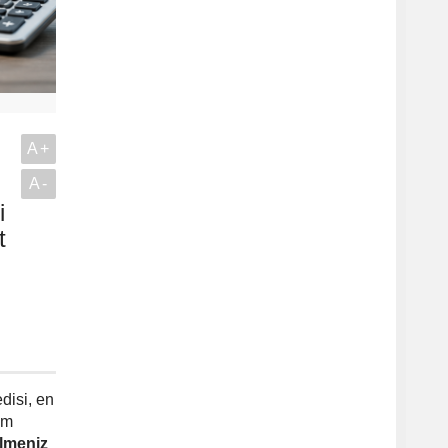
A+
A-
i
t
disi, en
am
ilmeniz