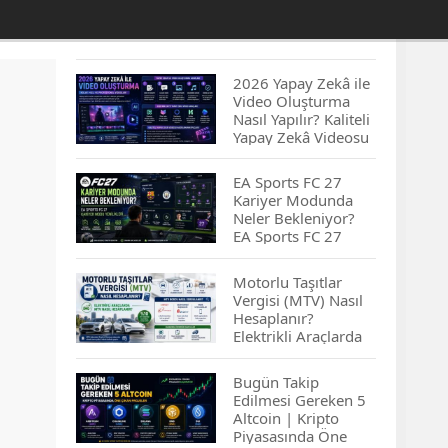
2026 Yapay Zekâ ile
Video Oluşturma
Nasıl Yapılır? Kaliteli
Yapay Zekâ Videosu
Hazırlamanın
İpuçları...
EA Sports FC 27
Kariyer Modunda
Neler Bekleniyor?
EA Sports FC 27
Kariyer Modu
Yenilikleri…
Motorlu Taşıtlar
Vergisi (MTV) Nasıl
Hesaplanır?
Elektrikli Araçlarda
MTV Nasıl
Hesaplanır? MTV
Bugün Takip
Borcu Nasıl
Edilmesi Gereken 5
Sorgulanır?
Altcoin | Kripto
Piyasasında Öne