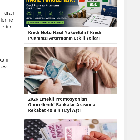
KOBİ’lere Dev
Finansman Hamlesi:
36 Ay Vadeli 30
ir oran.
Milyon TL Destek
ilerine
Emekli Maaşlarında
ne bir
Temmuz Hesabı:
Kredi Notu Nasıl Yükseltilir? Kredi
Zam Oranı ve Taban
Puanınızı Artırmanın Etkili Yolları
Aylık İçin Yeni
Senaryolar
kanı
e ev
2026 Emekli Promosyonları
Güncellendi! Bankalar Arasında
Rekabet 40 Bin TL’yi Aştı