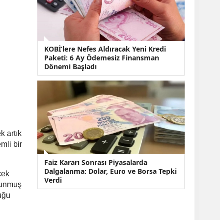
KOBİ’lere Nefes Aldıracak Yeni Kredi
Paketi: 6 Ay Ödemesiz Finansman
Dönemi Başladı
k artık
mli bir
Faiz Kararı Sonrası Piyasalarda
Dalgalanma: Dolar, Euro ve Borsa Tepki
cek
Verdi
 sunmuş
uğu