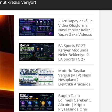
ut kredisi Veriyor!
2026 Yapay Zekâ ile
Video Oluşturma
Nasıl Yapılır? Kaliteli
Yapay Zekâ Videosu
Hazırlamanın
İpuçları...
EA Sports FC 27
Kariyer Modunda
Neler Bekleniyor?
EA Sports FC 27
Kariyer Modu
Yenilikleri…
Motorlu Taşıtlar
Vergisi (MTV) Nasıl
Hesaplanır?
Elektrikli Araçlarda
MTV Nasıl
Hesaplanır? MTV
Bugün Takip
Borcu Nasıl
Edilmesi Gereken 5
Sorgulanır?
Altcoin | Kripto
Piyasasında Öne