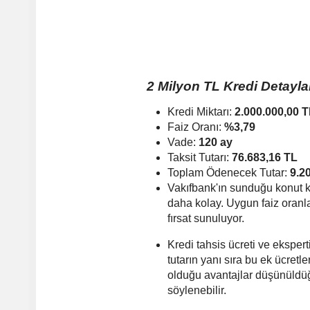
2 Milyon TL Kredi Detayla
Kredi Miktarı:
2.000.000,00 
Faiz Oranı:
%3,79
Vade:
120 ay
Taksit Tutarı:
76.683,16 TL
Toplam Ödenecek Tutar:
9.2
Vakıfbank'ın sunduğu konut kr
daha kolay. Uygun faiz oranla
fırsat sunuluyor.
Kredi tahsis ücreti ve eksper
tutarın yanı sıra bu ek ücret
olduğu avantajlar düşünüldüğ
söylenebilir.