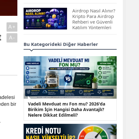
Çıkan Projeler
Airdrop Nasıl Alınır?
Kripto Para Airdrop
Rehberi ve Güvenli
A+
Katılım Yöntemleri
t
A-
Spot ve Vadeli İşlem
Bu Kategorideki Diğer Haberler
Arasındaki Farklar |
Hangi Piyasa Sizin
İçin Daha Uygun?
ABD-İran Anlaşması
Sonrası Altın Rekora
Koştu, Petrol
Fiyatları Sert Düştü
adelesi
Temmuz 2026 Maaş
Vadeli Mevduat mı Fon mu? 2026'da
eden bir
Zammı Netleşiyor!
Birikim İçin Hangisi Daha Avantajlı?
Memur, Emekli ve
Nelere Dikkat Edilmeli?
Sosyal Yardımlarda
i
Yeni Oranlar
KOSGEB’den