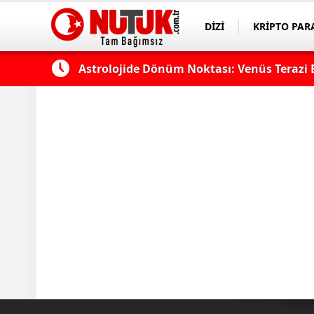
DİZİ
KRİPTO PAR
ASAYİŞ
SPOR
k?
Astrolojide Dönüm Noktası: Venüs Terazi 