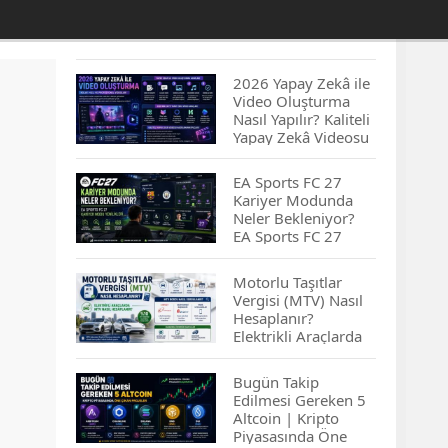
2026 Yapay Zekâ ile
Video Oluşturma
Nasıl Yapılır? Kaliteli
Yapay Zekâ Videosu
Hazırlamanın
İpuçları...
EA Sports FC 27
Kariyer Modunda
Neler Bekleniyor?
EA Sports FC 27
Kariyer Modu
Yenilikleri…
Motorlu Taşıtlar
Vergisi (MTV) Nasıl
Hesaplanır?
Elektrikli Araçlarda
MTV Nasıl
Hesaplanır? MTV
Bugün Takip
Borcu Nasıl
Edilmesi Gereken 5
Sorgulanır?
Altcoin | Kripto
Piyasasında Öne