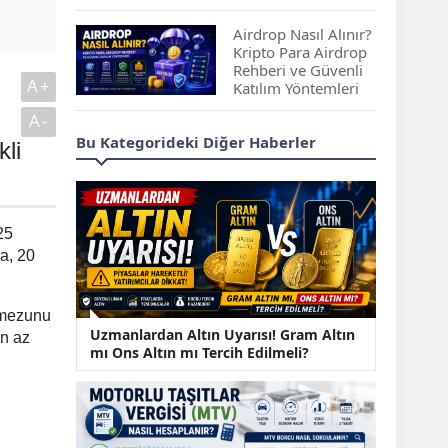
Çıkan Projeler
Airdrop Nasıl Alınır?
Kripto Para Airdrop
Rehberi ve Güvenli
A+
Katılım Yöntemleri
A-
Spot ve Vadeli İşlem
Bu Kategorideki Diğer Haberler
kli
Arasındaki Farklar |
Hangi Piyasa Sizin
İçin Daha Uygun?
ABD-İran Anlaşması
25
Sonrası Altın Rekora
da, 20
Koştu, Petrol
Fiyatları Sert Düştü
e mezunu
Temmuz 2026 Maaş
Uzmanlardan Altın Uyarısı! Gram Altın
en az
Zammı Netleşiyor!
mı Ons Altın mı Tercih Edilmeli?
Memur, Emekli ve
Sosyal Yardımlarda
Yeni Oranlar
KOSGEB’den