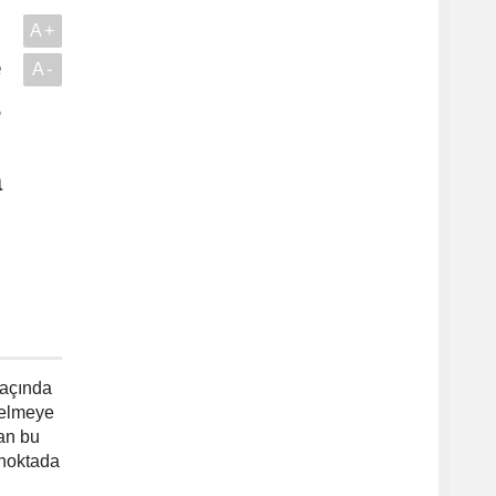
A+
e
A-
ş
a
maçında
gelmeye
yan bu
 noktada