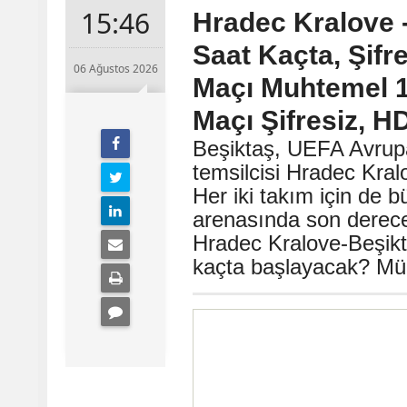
15:46
Hradec Kralove 
Saat Kaçta, Şifr
06 Ağustos 2026
Maçı Muhtemel 11
Maçı Şifresiz, H
Beşiktaş, UEFA Avrup
temsilcisi Hradec Kral
Her iki takım için de
arenasında son derece 
Hradec Kralove-Beşik
kaçta başlayacak? Müc