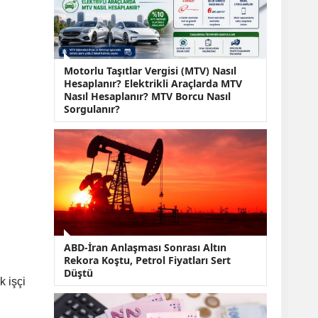
KOBİ’lere Dev
Finansman Hamlesi:
36 Ay Vadeli 30
Milyon TL Destek
Emekli Maaşlarında
Motorlu Taşıtlar Vergisi (MTV) Nasıl
Temmuz Hesabı:
Hesaplanır? Elektrikli Araçlarda MTV
Zam Oranı ve Taban
Nasıl Hesaplanır? MTV Borcu Nasıl
Aylık İçin Yeni
Sorgulanır?
Senaryolar
ABD-İran Anlaşması Sonrası Altın
Rekora Koştu, Petrol Fiyatları Sert
Düştü
k işçi