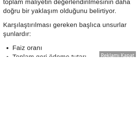
toplam maliyetin değerlendirilmesinin daha
doğru bir yaklaşım olduğunu belirtiyor.
Karşılaştırılması gereken başlıca unsurlar
şunlardır:
Faiz oranı
Reklamı Kapat
Toplam geri ödeme tutarı
Dosya masrafı ve diğer ücretler
Sigorta maliyetleri
Erken ödeme veya kapatma şartları
Düşük faiz oranı sunan bir kredi, ek
maliyetler nedeniyle uzun vadede daha
yüksek bir toplam ödeme oluşturabilir.
Kredi Notu Başvuruyu Nasıl