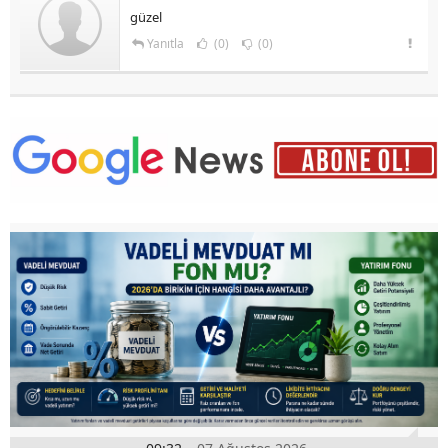
güzel
Yanıtla
(0)
(0)