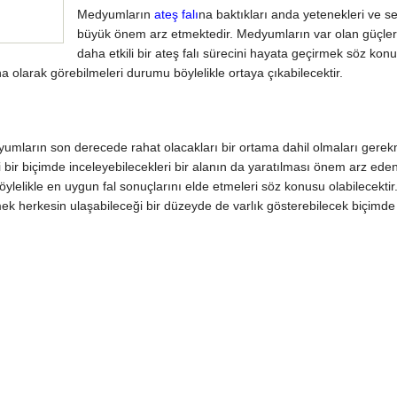
Medyumların
ateş falı
na baktıkları anda yetenekleri ve se
büyük önem arz etmektedir. Medyumların var olan güçler
daha etkili bir ateş falı sürecini hayata geçirmek söz kon
a olarak görebilmeleri durumu böylelikle ortaya çıkabilecektir.
umların son derecede rahat olacakları bir ortama dahil olmaları gerek
tli bir biçimde inceleyebilecekleri bir alanın da yaratılması önem arz eden
öylelikle en uygun fal sonuçlarını elde etmeleri söz konusu olabilecektir
mek herkesin ulaşabileceği bir düzeyde de varlık gösterebilecek biçimde