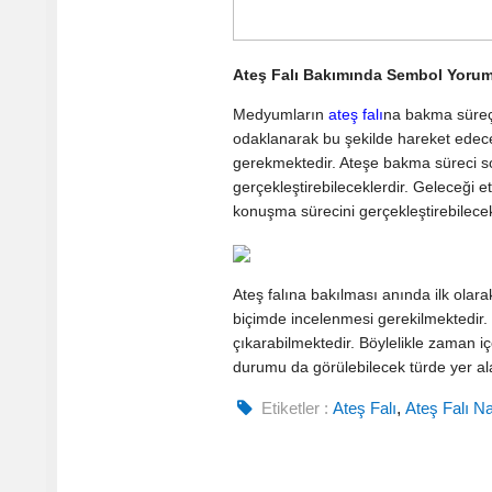
Ateş Falı Bakımında Sembol Yoru
Medyumların
ateş falı
na bakma süreçl
odaklanarak bu şekilde hareket edece
gerekmektedir. Ateşe bakma süreci son
gerçekleştirebileceklerdir. Geleceği e
konuşma sürecini gerçekleştirebilecek
Ateş falına bakılması anında ilk olara
biçimde incelenmesi gerekilmektedir.
çıkarabilmektedir. Böylelikle zaman i
durumu da görülebilecek türde yer ala
Etiketler :
Ateş Falı
,
Ateş Falı Na