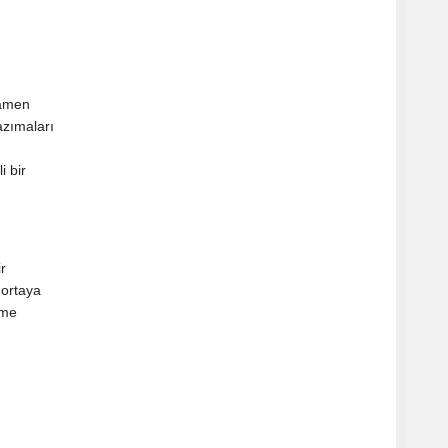
mamen
azımaları
i bir
r
 ortaya
lme