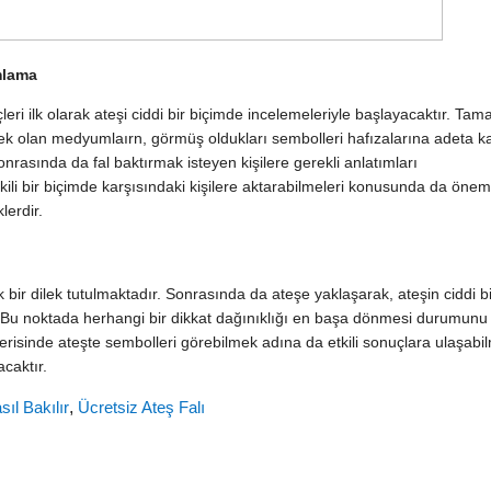
mlama
eri ilk olarak ateşi ciddi bir biçimde incelemeleriyle başlayacaktır. Ta
k olan medyumlaırn, görmüş oldukları sembolleri hafızalarına adeta k
rasında da fal baktırmak isteyen kişilere gerekli anlatımları
tkili bir biçimde karşısındaki kişilere aktarabilmeleri konusunda da öneml
lerdir.
k bir dilek tutulmaktadır. Sonrasında da ateşe yaklaşarak, ateşin ciddi bi
 Bu noktada herhangi bir dikkat dağınıklığı en başa dönmesi durumunu
çerisinde ateşte sembolleri görebilmek adına da etkili sonuçlara ulaşabi
caktır.
sıl Bakılır
,
Ücretsiz Ateş Falı