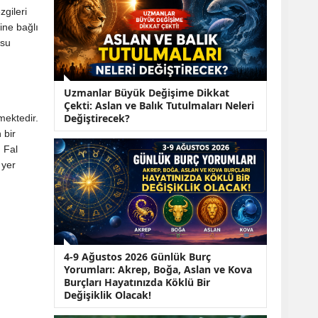
KOBİ’lere Dev
zgileri
Finansman Hamlesi:
ine bağlı
36 Ay Vadeli 30
Milyon TL Destek
usu
Emekli Maaşlarında
Temmuz Hesabı:
Zam Oranı ve Taban
Uzmanlar Büyük Değişime Dikkat
Aylık İçin Yeni
Çekti: Aslan ve Balık Tutulmaları Neleri
Senaryolar
Değiştirecek?
mektedir.
 bir
. Fal
 yer
4-9 Ağustos 2026 Günlük Burç
Yorumları: Akrep, Boğa, Aslan ve Kova
Burçları Hayatınızda Köklü Bir
Değişiklik Olacak!