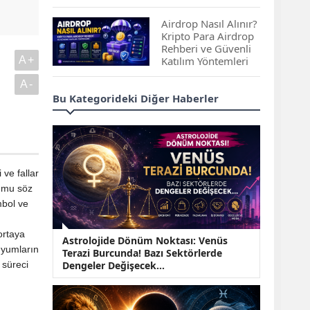
Çıkan Projeler
Airdrop Nasıl Alınır?
Kripto Para Airdrop
Rehberi ve Güvenli
A+
Katılım Yöntemleri
A-
Spot ve Vadeli İşlem
Bu Kategorideki Diğer Haberler
Arasındaki Farklar |
Hangi Piyasa Sizin
İçin Daha Uygun?
ABD-İran Anlaşması
ve fallar
Sonrası Altın Rekora
Koştu, Petrol
rumu söz
Fiyatları Sert Düştü
mbol ve
Temmuz 2026 Maaş
ortaya
Astrolojide Dönüm Noktası: Venüs
Zammı Netleşiyor!
dyumların
Terazi Burcunda! Bazı Sektörlerde
Memur, Emekli ve
 süreci
Dengeler Değişecek...
Sosyal Yardımlarda
Yeni Oranlar
KOSGEB’den