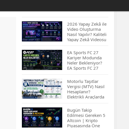
2026 Yapay Zekâ ile
Video Oluşturma
Nasıl Yapılır? Kaliteli
Yapay Zekâ Videosu
Hazırlamanın
İpuçları...
EA Sports FC 27
Kariyer Modunda
Neler Bekleniyor?
EA Sports FC 27
Kariyer Modu
Yenilikleri…
Motorlu Taşıtlar
Vergisi (MTV) Nasıl
Hesaplanır?
Elektrikli Araçlarda
MTV Nasıl
Hesaplanır? MTV
Bugün Takip
Borcu Nasıl
Edilmesi Gereken 5
Sorgulanır?
Altcoin | Kripto
Piyasasında Öne