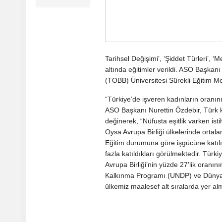
Tarihsel Değişimi’, ‘Şiddet Türleri’, ‘M
altında eğitimler verildi. ASO Başkanı
(TOBB) Üniversitesi Sürekli Eğitim 
“Türkiye’de işveren kadınların oranın
ASO Başkanı Nurettin Özdebir, Türk k
değinerek, “Nüfusta eşitlik varken is
Oysa Avrupa Birliği ülkelerinde ortal
Eğitim durumuna göre işgücüne katılı
fazla katıldıkları görülmektedir. Türk
Avrupa Birliği’nin yüzde 27’lik oranın
Kalkınma Programı (UNDP) ve Dünya E
ülkemiz maalesef alt sıralarda yer al