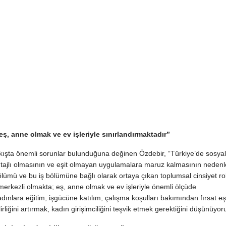
 eş, anne olmak ve ev işleriyle sınırlandırmaktadır”
kışta önemli sorunlar bulunduğuna değinen Özdebir, “Türkiye’de sosyal
tajlı olmasının ve eşit olmayan uygulamalara maruz kalmasının nedenl
bölümü ve bu iş bölümüne bağlı olarak ortaya çıkan toplumsal cinsiyet roll
e merkezli olmakta; eş, anne olmak ve ev işleriyle önemli ölçüde
dınlara eğitim, işgücüne katılım, çalışma koşulları bakımından fırsat eşit
rliğini artırmak, kadın girişimciliğini teşvik etmek gerektiğini düşünüyor