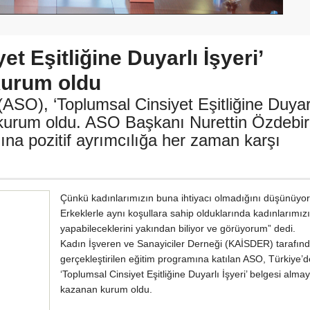
t Eşitliğine Duyarlı İşyeri’
 kurum oldu
ASO), ‘Toplumsal Cinsiyet Eşitliğine Duyar
lk kurum oldu. ASO Başkanı Nurettin Özdebir
dına pozitif ayrımcılığa her zaman karşı
Çünkü kadınlarımızın buna ihtiyacı olmadığını düşünüyo
Erkeklerle aynı koşullara sahip olduklarında kadınlarımız
yapabileceklerini yakından biliyor ve görüyorum” dedi.
Kadın İşveren ve Sanayiciler Derneği (KAİSDER) tarafın
gerçekleştirilen eğitim programına katılan ASO, Türkiye’de
‘Toplumsal Cinsiyet Eşitliğine Duyarlı İşyeri’ belgesi alma
kazanan kurum oldu.