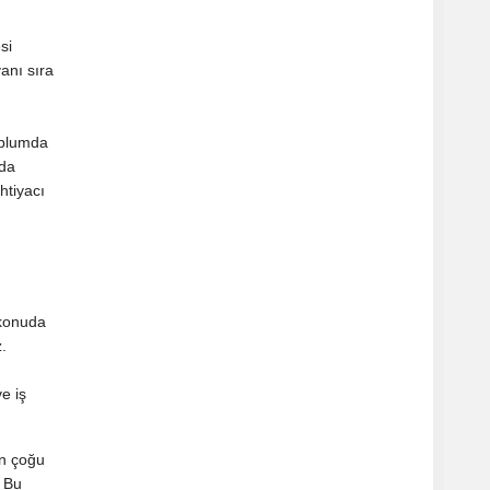
si
anı sıra
ı
oplumda
 da
htiyacı
 konuda
.
e iş
in çoğu
. Bu