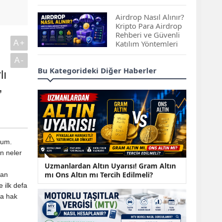
Çıkan Projeler
Airdrop Nasıl Alınır?
Kripto Para Airdrop
Rehberi ve Güvenli
A+
Katılım Yöntemleri
A-
Spot ve Vadeli İşlem
Bu Kategorideki Diğer Haberler
lı
Arasındaki Farklar |
Hangi Piyasa Sizin
,
İçin Daha Uygun?
ABD-İran Anlaşması
Sonrası Altın Rekora
Koştu, Petrol
rum.
Fiyatları Sert Düştü
ın neler
Temmuz 2026 Maaş
Uzmanlardan Altın Uyarısı! Gram Altın
Zammı Netleşiyor!
mı Ons Altın mı Tercih Edilmeli?
dan
Memur, Emekli ve
 ilk defa
Sosyal Yardımlarda
ya hak
Yeni Oranlar
KOSGEB’den