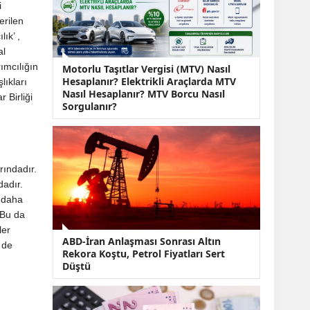
KOBİ’lere Dev
i
Finansman Hamlesi:
erilen
36 Ay Vadeli 30
ık’ ,
Milyon TL Destek
al
Emekli Maaşlarında
rımcılığın
Motorlu Taşıtlar Vergisi (MTV) Nasıl
Temmuz Hesabı:
Hesaplanır? Elektrikli Araçlarda MTV
lıkları
Zam Oranı ve Taban
Nasıl Hesaplanır? MTV Borcu Nasıl
Aylık İçin Yeni
 Birliği
Sorgulanır?
Senaryolar
rındadır.
dadır.
e daha
 Bu da
ler
ABD-İran Anlaşması Sonrası Altın
 de
Rekora Koştu, Petrol Fiyatları Sert
Düştü