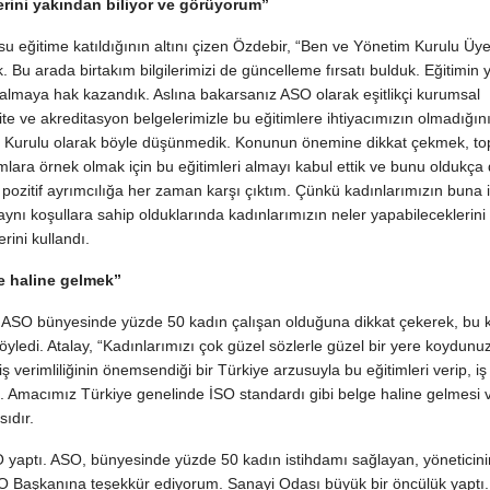
erini yakından biliyor ve görüyorum”
 eğitime katıldığının altını çizen Özdebir, “Ben ve Yönetim Kurulu Üye
 Bu arada birtakım bilgilerimizi de güncelleme fırsatı bulduk. Eğitimin y
 almaya hak kazandık. Aslına bakarsanız ASO olarak eşitlikçi kurumsal
alite ve akreditasyon belgelerimizle bu eğitimlere ihtiyacımızın olmadığın
m Kurulu olarak böyle düşünmedik. Konunun önemine dikkat çekmek, t
umlara örnek olmak için bu eğitimleri almayı kabul ettik ve bunu oldukça
pozitif ayrımcılığa her zaman karşı çıktım. Çünkü kadınlarımızın buna i
nı koşullara sahip olduklarında kadınlarımızın neler yapabileceklerini
rini kullandı.
e haline gelmek”
 ASO bünyesinde yüzde 50 kadın çalışan olduğuna dikkat çekerek, bu
ledi. Atalay, “Kadınlarımızı çok güzel sözlerle güzel bir yere koydunuz
 verimliliğinin önemsendiği bir Türkiye arzusuyla bu eğitimleri verip, iş
uz. Amacımız Türkiye genelinde İSO standardı gibi belge haline gelmesi v
sıdır.
 yaptı. ASO, bünyesinde yüzde 50 kadın istihdamı sağlayan, yöneticin
SO Başkanına teşekkür ediyorum. Sanayi Odası büyük bir öncülük yaptı