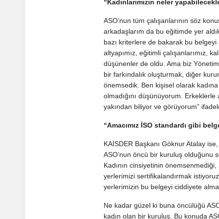
“Kadınlarımızın neler yapabilecekl
ASO’nun tüm çalışanlarının söz konusu
arkadaşlarım da bu eğitimde yer aldık.
bazı kriterlere de bakarak bu belgeyi
altyapımız, eğitimli çalışanlarımız, k
düşünenler de oldu. Ama biz Yöneti
bir farkındalık oluşturmak, diğer kur
önemsedik. Ben kişisel olarak kadına 
olmadığını düşünüyorum. Erkeklerle ay
yakından biliyor ve görüyorum” ifadele
“Amacımız İSO standardı gibi belg
KAİSDER Başkanı Göknur Atalay ise,
ASO’nun öncü bir kuruluş olduğunu söy
Kadının cinsiyetinin önemsenmediği, iş
yerlerimizi sertifikalandırmak istiyor
yerlerimizin bu belgeyi ciddiyete alma
Ne kadar güzel ki buna öncülüğü ASO
kadın olan bir kuruluş. Bu konuda A