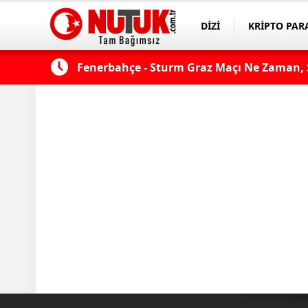
DİZİ
KRİPTO PAR
ASAYİŞ
SPOR
çı şifresiz
Fenerbahçe - Sturm Graz Maçı Ne Zaman, S