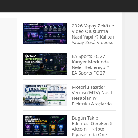
2026 Yapay Zekâ ile
Video Oluşturma
Nasıl Yapılır? Kaliteli
Yapay Zekâ Videosu
Hazırlamanın
İpuçları...
EA Sports FC 27
Kariyer Modunda
Neler Bekleniyor?
EA Sports FC 27
Kariyer Modu
Yenilikleri…
Motorlu Taşıtlar
Vergisi (MTV) Nasıl
Hesaplanır?
Elektrikli Araçlarda
MTV Nasıl
Hesaplanır? MTV
Bugün Takip
Borcu Nasıl
Edilmesi Gereken 5
Sorgulanır?
Altcoin | Kripto
Piyasasında Öne