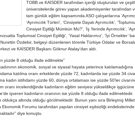
TOBB ve KAİSDER tarafından içeriği oluşturulan ve çeşitl
üniversitelerde görev yapan akademisyenler tarafından v
tam günlük eğitim kapsamında ASO çalışanlarına ‘Ayrımcıl
‘Ayrımcılık Türleri’, ‘Cinsiyete Dayalı Ayrımcılık’, ‘Toplums
Cinsiyet Eşitliği Mümkün Mü?’, ‘İş Yerinde Ayrımcılık’, ‘Ay
evzuatta Toplumsal Cinsiyet Eşitliği’, ‘Yasal Haklarımız’, ‘İyi Örnekler’ baş
 Nurettin Özdebir, belgeyi düzenlenen törenle Türkiye Odalar ve Borsalar
Merkezi ve KAİSDER Başkanı Göknur Atalay’dan aldı.
ın yüzde 8 olduğu ifade edilmekte”
adınının ekonomik, sosyal ve siyasal hayata yeterince katılamadığına
tihdama katılma oranı erkeklerde yüzde 72, kadınlarda ise yüzde 34 civa
ama kadın istihdamı yüzde 60, dünya ortalaması ise yüzde 50’ler civarın
m oranı incelendiğinde kadınların eğitim seviyesi yükseldikçe işgücün
iye’de işveren kadınların oranının ise yüzde 8 olduğu ifade edilmektedir.
ın oldukça altında olduğu görülmektedir. Bunun yanı sıra Birleşmiş Millet
konomik Forumu tarafından yapılan cinsiyet eşitsizliği endekslerinde
maktadır” diye konuştu.