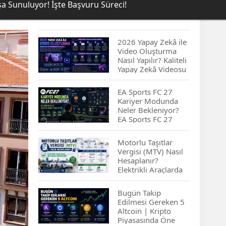
şa Sunuluyor! İşte Başvuru Süreci!
2026 Yapay Zekâ ile
Video Oluşturma
Nasıl Yapılır? Kaliteli
Yapay Zekâ Videosu
Hazırlamanın
İpuçları...
EA Sports FC 27
Kariyer Modunda
Neler Bekleniyor?
EA Sports FC 27
Kariyer Modu
Yenilikleri…
Motorlu Taşıtlar
Vergisi (MTV) Nasıl
Hesaplanır?
Elektrikli Araçlarda
MTV Nasıl
Hesaplanır? MTV
Bugün Takip
Borcu Nasıl
Edilmesi Gereken 5
Sorgulanır?
Altcoin | Kripto
Piyasasında Öne