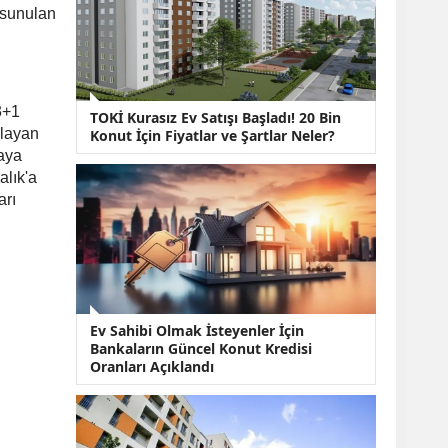
KOBİ’lere Dev
 sunulan
Finansman Hamlesi:
36 Ay Vadeli 30
Milyon TL Destek
Emekli Maaşlarında
Temmuz Hesabı:
3+1
TOKİ Kurasız Ev Satışı Başladı! 20 Bin
Zam Oranı ve Taban
şlayan
Konut İçin Fiyatlar ve Şartlar Neler?
Aylık İçin Yeni
yaya
Senaryolar
alık'a
arı
Ev Sahibi Olmak İsteyenler İçin
Bankaların Güncel Konut Kredisi
Oranları Açıklandı