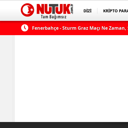
DİZİ
KRİPTO PAR
ASAYİŞ
SPOR
çı şifresiz
Fenerbahçe - Sturm Graz Maçı Ne Zaman, S