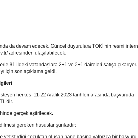
yında da devam edecek. Güncel duyurulara TOKİ'nin resmi interne
v.tr/ adresinden ulaşılabilecek.
erle 81 ildeki vatandaşlara 2+1 ve 3+1 daireleri satışa çıkarıyor
ayı için son açıklama geldi.
gileri
isteyen herkes, 11-22 Aralık 2023 tarihleri arasında başvuruda
TL'dir.
ihinde gerçekleştirilecek.
dilmesi gereken hususlar şunlardır:
e yetiştirdiği çocuktan oluşan hane başına yalnızca bir başvuru