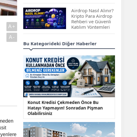
Çıkan Projeler
Airdrop Nasıl Alınır?
Kripto Para Airdrop
Rehberi ve Güvenli
1
A+
Katılım Yöntemleri
A-
Spot ve Vadeli İşlem
Bu Kategorideki Diğer Haberler
Arasındaki Farklar |
Hangi Piyasa Sizin
İçin Daha Uygun?
ABD-İran Anlaşması
Sonrası Altın Rekora
Koştu, Petrol
Fiyatları Sert Düştü
Temmuz 2026 Maaş
Konut Kredisi Çekmeden Önce Bu
Zammı Netleşiyor!
Hatayı Yapmayın! Sonradan Pişman
Memur, Emekli ve
Olabilirsiniz
Sosyal Yardımlarda
smeden
Yeni Oranlar
sit
KOSGEB’den
eyenlere