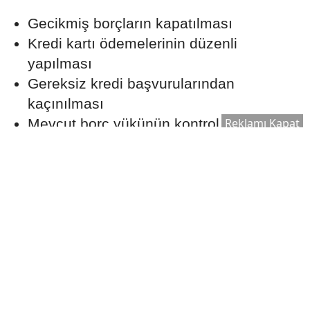
Gecikmiş borçların kapatılması
Kredi kartı ödemelerinin düzenli
yapılması
Gereksiz kredi başvurularından
kaçınılması
Reklamı Kapat
Mevcut borç yükünün kontrol altında
tutulması
Aylık Taksit Bütçenizi
Zorlamamalı
Uzmanlar, konut kredisi taksitlerinin aylık
gelir üzerinde sürdürülebilir bir seviyede
olmasının önemine dikkat çekiyor.
Beklenmedik giderler ve ekonomik