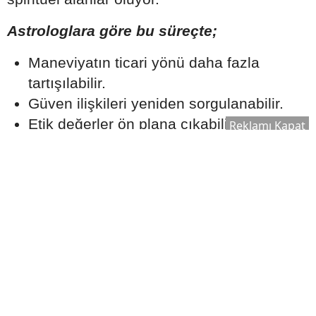
Astrologlara göre bu süreçte;
Maneviyatın ticari yönü daha fazla
tartışılabilir.
Güven ilişkileri yeniden sorgulanabilir.
Etik değerler ön plana çıkabilir.
Reklamı Kapat
Gerçeklik ve samimiyet arayışı güç
kazanabilir.
Uzmanlar, bireylerin özellikle bilgi kirliliğine
karşı dikkatli olması ve önemli kararlarını
yalnızca astrolojik yorumlara
dayandırmaması gerektiğini de hatırlatıyor.
2026 Ağustos Ayı Yeryüzüne Neler
Taşıyor?