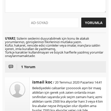
UYARI:
Sizlerin seslerini duyurabilmek için konu ile alakalı
yorumlarınızı, görüşlerinizi fikirlerinizi mutlaka yazın.
Küfür, hakaret, rencide edici cümleler veya imalar, inançlara saldırı
içeren, imla kuralları ile yazılmamış,
Türkçe karakter kullanılmayan ve büyük harflerle yazılmış yorumlar
onaylanmamaktadır.
1 Yorum
ismail koc
/ 20 Temmuz 2020 Pazartesi 14:41
Belediyedeki calisanlar çooooook aşırı bir maaş
aldıkları için gerek yok zaten onlarida insan
sınıfından sayanda yok seçim zamanı hariç azmi
aldıkları sanki 2500 lira alıyorlar hani 3 veya 4 bin
lira alsalar neyse ihtiyaçları olur diyelim ama
bunlar 2500 lira aliyorlar yeter çok bile