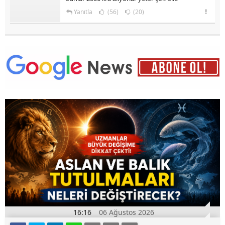
Yanıtla
(56)
(20)
16:16
06 Ağustos 2026