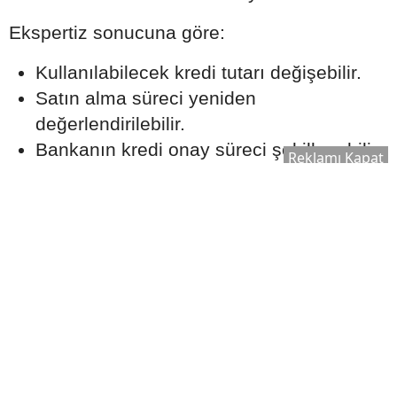
Ekspertiz sonucuna göre:
Kullanılabilecek kredi tutarı değişebilir.
Satın alma süreci yeniden
değerlendirilebilir.
Bankanın kredi onay süreci şekillenebilir.
Reklamı Kapat
Bu nedenle ekspertiz raporu, kredi sürecinin
önemli aşamalarından biri olarak kabul edilir.
Ek Masrafları Göz Ardı
Etmeyin
Ev satın alırken yalnızca kredi taksitleri
değil, farklı maliyetler de ortaya çıkabilir.