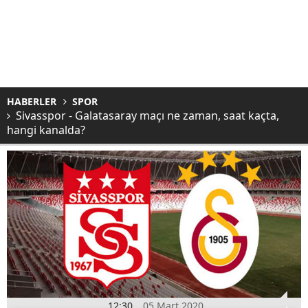
HABERLER
SPOR
Sivasspor - Galatasaray maçı ne zaman, saat kaçta,
hangi kanalda?
12:30
05 Mart 2020