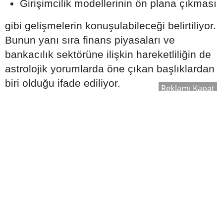
Girişimcilik modellerinin ön plana çıkması
gibi gelişmelerin konuşulabileceği belirtiliyor.
Bunun yanı sıra finans piyasaları ve
bankacılık sektörüne ilişkin hareketliliğin de
astrolojik yorumlarda öne çıkan başlıklardan
biri olduğu ifade ediliyor.
Reklamı Kapat
Maneviyat ve Kişisel Gelişim
Alanında Yüzleşmeler Yaşanabilir
2026 Ağustos ayına ilişkin yorumlarda dikkat
çeken bir diğer konu ise kişisel gelişim ve
spiritüel alanlar oluyor.
Astrologlara göre bu süreçte;
Maneviyatın ticari yönü daha fazla