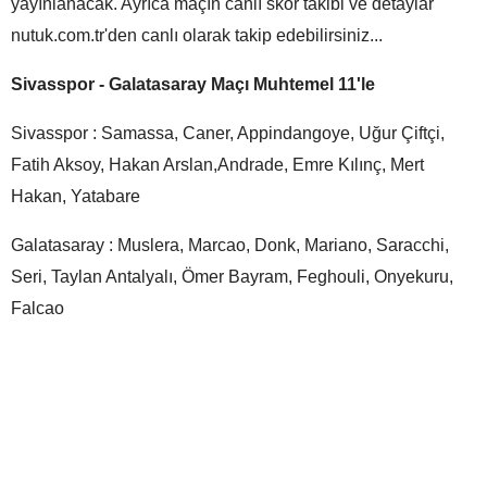
yayınlanacak. Ayrıca maçın canlı skor takibi ve detaylar
nutuk.com.tr'den canlı olarak takip edebilirsiniz...
Sivasspor - Galatasaray Maçı Muhtemel 11'le
Sivasspor : Samassa, Caner, Appindangoye, Uğur Çiftçi,
Fatih Aksoy, Hakan Arslan,Andrade, Emre Kılınç, Mert
Hakan, Yatabare
Galatasaray : Muslera, Marcao, Donk, Mariano, Saracchi,
Seri, Taylan Antalyalı, Ömer Bayram, Feghouli, Onyekuru,
Falcao