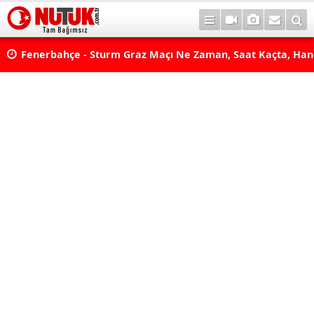
Fenerbahçe - Sturm Graz Maçı Ne Zaman, Saat Kaçta, Han
Kanalda? TV100 Şifresiz Canlı Maç İzle
Uzmanlardan Altın Uyarısı! Gram Altın mı Ons Altın mı Terc
Edilmeli?