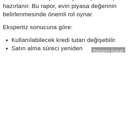
hazırlanır. Bu rapor, evin piyasa değerinin
belirlenmesinde önemli rol oynar.
Ekspertiz sonucuna göre:
Kullanılabilecek kredi tutarı değişebilir.
Satın alma süreci yeniden
Reklamı Kapat
değerlendirilebilir.
Bankanın kredi onay süreci şekillenebilir.
Bu nedenle ekspertiz raporu, kredi sürecinin
önemli aşamalarından biri olarak kabul edilir.
Ek Masrafları Göz Ardı
Etmeyin
Ev satın alırken yalnızca kredi taksitleri