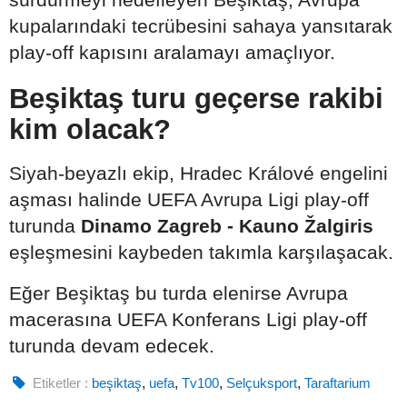
kupalarındaki tecrübesini sahaya yansıtarak
play-off kapısını aralamayı amaçlıyor.
Beşiktaş turu geçerse rakibi
kim olacak?
Siyah-beyazlı ekip, Hradec Králové engelini
aşması halinde UEFA Avrupa Ligi play-off
turunda
Dinamo Zagreb - Kauno Žalgiris
eşleşmesini kaybeden takımla karşılaşacak.
Eğer Beşiktaş bu turda elenirse Avrupa
macerasına UEFA Konferans Ligi play-off
turunda devam edecek.
Etiketler :
beşiktaş
,
uefa
,
Tv100
,
Selçuksport
,
Taraftarium