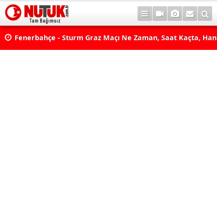
lda?
Fenerbahçe - Sturm Graz Maçı Ne Zaman, Saat Kaçta, Han
aş
Kanalda? TV100 Şifresiz Canlı Maç İzle