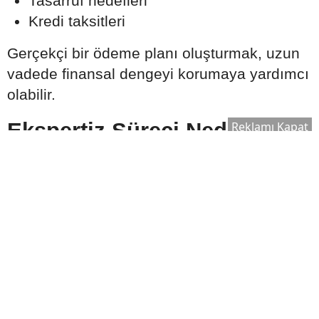
Tasarruf hedefleri
Kredi taksitleri
Gerçekçi bir ödeme planı oluşturmak, uzun
vadede finansal dengeyi korumaya yardımcı
olabilir.
Ekspertiz Süreci Neden
Reklamı Kapat
Önemlidir?
Konut kredisi kullanılırken banka tarafından
satın alınacak taşınmaz için ekspertiz raporu
hazırlanır. Bu rapor, evin piyasa değerinin
belirlenmesinde önemli rol oynar.
Ekspertiz sonucuna göre:
Kullanılabilecek kredi tutarı değişebilir.