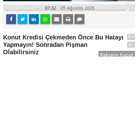
07:32
05 Ağustos 2026
Konut Kredisi Çekmeden Önce Bu Hatayı
A+
Yapmayın! Sonradan Pişman
A-
Olabilirsiniz
Reklamı Kapat
Ev sahibi olmayı planlayan birçok kişi için konut
kredisi, en önemli finansman yöntemlerinden biri
olmaya devam ediyor. Ancak konut kredisi
kullanmadan önce bilmeniz gerekenler, yalnızca
faiz oranlarını karşılaştırmaktan ibaret değil.
Peki, konut kredisi kullanmadan önce bilmeniz
gerekenler neler? İşte ev satın alma sürecinde
dikkat edilmesi gereken önemli noktalar.