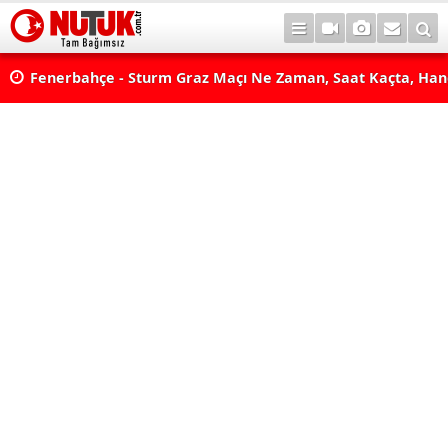
lda?
Fenerbahçe - Sturm Graz Maçı Ne Zaman, Saat Kaçta, Han
aş
Kanalda? TV100 Şifresiz Canlı Maç İzle