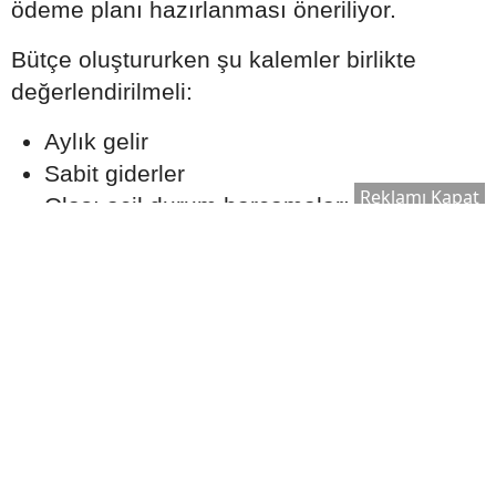
ödeme planı hazırlanması öneriliyor.
Bütçe oluştururken şu kalemler birlikte
değerlendirilmeli:
Aylık gelir
Sabit giderler
Reklamı Kapat
Olası acil durum harcamaları
Tasarruf hedefleri
Kredi taksitleri
Gerçekçi bir ödeme planı oluşturmak, uzun
vadede finansal dengeyi korumaya yardımcı
olabilir.
Ekspertiz Süreci Neden
Önemlidir?