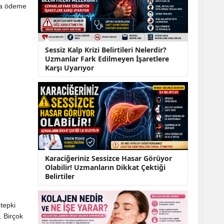
KOBİ’lere Dev
zla ödeme
Finansman Hamlesi:
36 Ay Vadeli 30
Milyon TL Destek
Emekli Maaşlarında
Sessiz Kalp Krizi Belirtileri Nelerdir?
Temmuz Hesabı:
Uzmanlar Fark Edilmeyen İşaretlere
Zam Oranı ve Taban
Karşı Uyarıyor
Aylık İçin Yeni
Senaryolar
Karaciğeriniz Sessizce Hasar Görüyor
Olabilir! Uzmanların Dikkat Çektiği
Belirtiler
tepki
. Birçok