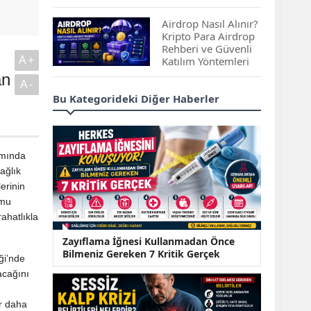
Çıkan Projeler
Airdrop Nasıl Alınır?
Kripto Para Airdrop
Rehberi ve Güvenli
A+
Katılım Yöntemleri
an
A-
Spot ve Vadeli İşlem
Bu Kategorideki Diğer Haberler
Arasındaki Farklar |
Hangi Piyasa Sizin
İçin Daha Uygun?
amında
ABD-İran Anlaşması
ağlık
Sonrası Altın Rekora
erinin
Koştu, Petrol
Fiyatları Sert Düştü
amu
rahatlıkla
Temmuz 2026 Maaş
Zayıflama İğnesi Kullanmadan Önce
Zammı Netleşiyor!
Bilmeniz Gereken 7 Kritik Gerçek
Memur, Emekli ve
ği’nde
Sosyal Yardımlarda
lacağını
Yeni Oranlar
m
KOSGEB’den
ar daha