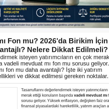
mı Fon mu? 2026'da Birikim İçin
ntajlı? Nelere Dikkat Edilmeli?
ndirmek isteyen yatırımcıların en çok mera
da vadeli mevduat mı fon mu sorusu geliyor
ı fon mu daha avantajlı? İşte iki yatırım
likleri ve dikkat edilmesi gereken noktalar.
Tasarruflarını değerlendirmek isteyen yatırımcıların
merak ettiği konuların başında
vadeli mevduat mı
sorusu geliyor. Yüksek enflasyon, değişken faiz ora
finansal piyasalardaki hareketlilik, yatırım araçları 