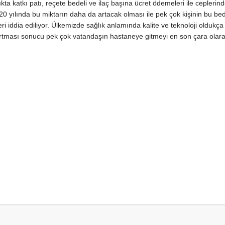
kta katkı patı, reçete bedeli ve ilaç başına ücret ödemeleri ile ceplerin
0 yılında bu miktarın daha da artacak olması ile pek çok kişinin bu bed
i iddia ediliyor. Ülkemizde sağlık anlamında kalite ve teknoloji oldukça
artması sonucu pek çok vatandaşın hastaneye gitmeyi en son çara olar