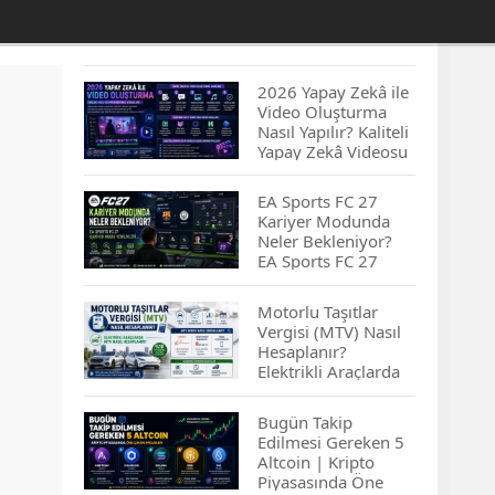
2026 Yapay Zekâ ile
Video Oluşturma
Nasıl Yapılır? Kaliteli
Yapay Zekâ Videosu
Hazırlamanın
İpuçları...
EA Sports FC 27
Kariyer Modunda
Neler Bekleniyor?
EA Sports FC 27
Kariyer Modu
Yenilikleri…
Motorlu Taşıtlar
Vergisi (MTV) Nasıl
Hesaplanır?
Elektrikli Araçlarda
MTV Nasıl
Hesaplanır? MTV
Bugün Takip
Borcu Nasıl
Edilmesi Gereken 5
Sorgulanır?
Altcoin | Kripto
Piyasasında Öne