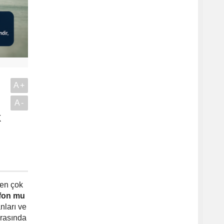
A+
A-
k
.
 en çok
 fon mu
nları ve
arasında