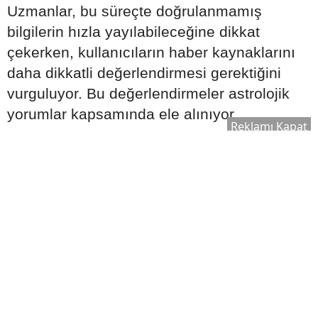
Uzmanlar, bu süreçte doğrulanmamış
bilgilerin hızla yayılabileceğine dikkat
çekerken, kullanıcıların haber kaynaklarını
daha dikkatli değerlendirmesi gerektiğini
vurguluyor. Bu değerlendirmeler astrolojik
yorumlar kapsamında ele alınıyor.
Reklamı Kapat
Venüs Geçişi İş Dünyasını Nasıl
Etkileyebilir?
6 Ağustos itibarıyla Venüs'ün Terazi burcuna
geçişinin özellikle iş ve ticaret dünyasında
etkili olabileceği ifade ediliyor.
Astrolojik analizlerde şu alanların öne
çıkabileceği belirtiliyor: