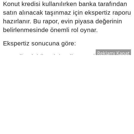
Konut kredisi kullanılırken banka tarafından
satın alınacak taşınmaz için ekspertiz raporu
hazırlanır. Bu rapor, evin piyasa değerinin
belirlenmesinde önemli rol oynar.
Ekspertiz sonucuna göre:
Reklamı Kapat
Kullanılabilecek kredi tutarı değişebilir.
Satın alma süreci yeniden
değerlendirilebilir.
Bankanın kredi onay süreci şekillenebilir.
Bu nedenle ekspertiz raporu, kredi sürecinin
önemli aşamalarından biri olarak kabul edilir.
Ek Masrafları Göz Ardı
Etmeyin