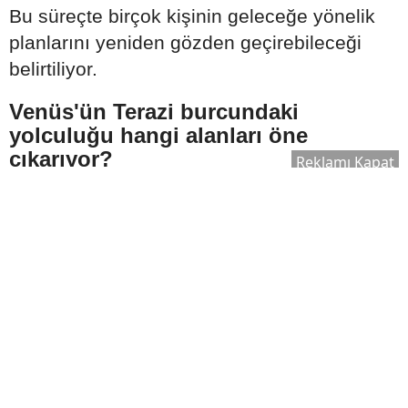
Bu süreçte birçok kişinin geleceğe yönelik
planlarını yeniden gözden geçirebileceği
belirtiliyor.
Venüs'ün Terazi burcundaki
yolculuğu hangi alanları öne
çıkarıyor?
Reklamı Kapat
6 Ağustos itibarıyla Venüs'ün Terazi burcuna
geçmesi, ayın en dikkat çeken astrolojik
gelişmelerinden biri olarak değerlendiriliyor.
Astroloji yorumlarında bu geçişin özellikle
denge, uyum ve ortak hareket etme isteğini
güçlendirebileceği ifade ediliyor.
Bu dönemde öne çıkabileceği belirtilen
alanlar ise şunlar: