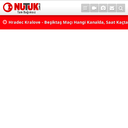
erde
Hradec Kralove - Beşiktaş Maçı Hangi Kanalda, Saat Kaçta,
Mi? Avrupa Ligi 3. Ön Eleme Maçı Muhtemel 11'ler... Hrade
Beşiktaş Maçı Şifresiz, HD Canlı Yayın