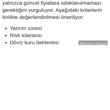
yalnızca güncel fiyatlara odaklanılmaması
gerektiğini vurguluyor. Aşağıdaki kriterlerin
birlikte değerlendirilmesi öneriliyor:
Yatırım süresi
Risk toleransı
Döviz kuru beklentisi
Reklamı Kapat
Küresel ekonomik görünüm
Faiz politikaları
Portföy çeşitlendirme ihtiyacı
Her yatırım aracında olduğu gibi altın
yatırımlarında da geçmiş performansın
gelecekte aynı sonucu garanti etmediği
unutulmamalıdır.
Uzmanlar Ne Öneriyor?