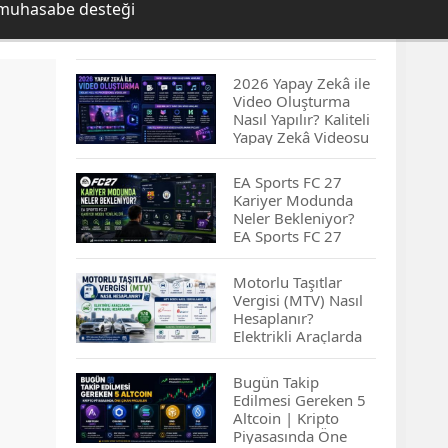
 muhasabe desteği
2026 Yapay Zekâ ile
Video Oluşturma
Nasıl Yapılır? Kaliteli
Yapay Zekâ Videosu
Hazırlamanın
İpuçları...
EA Sports FC 27
Kariyer Modunda
Neler Bekleniyor?
EA Sports FC 27
Kariyer Modu
Yenilikleri…
Motorlu Taşıtlar
Vergisi (MTV) Nasıl
Hesaplanır?
Elektrikli Araçlarda
MTV Nasıl
Hesaplanır? MTV
Bugün Takip
Borcu Nasıl
Edilmesi Gereken 5
Sorgulanır?
Altcoin | Kripto
Piyasasında Öne