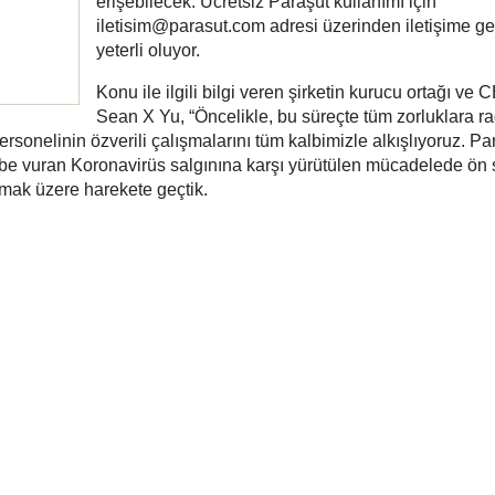
erişebilecek. Ücretsiz Paraşüt kullanımı için
iletisim@parasut.com adresi üzerinden iletişime 
yeterli oluyor.
Konu ile ilgili bilgi veren şirketin kurucu ortağı ve
Sean X Yu, “Öncelikle, bu süreçte tüm zorluklara 
personelinin özverili çalışmalarını tüm kalbimizle alkışlıyoruz. Pa
be vuran Koronavirüs salgınına karşı yürütülen mücadelede ön 
lmak üzere harekete geçtik.