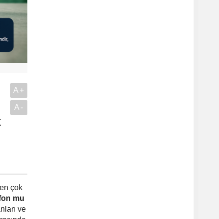
A+
A-
k
.
 en çok
 fon mu
nları ve