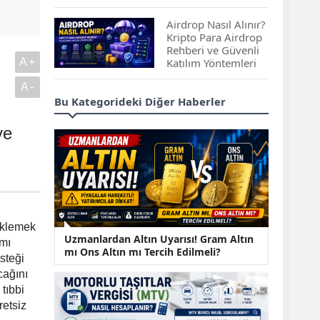
Çıkan Projeler
Airdrop Nasıl Alınır?
Kripto Para Airdrop
Rehberi ve Güvenli
A+
Katılım Yöntemleri
A-
Spot ve Vadeli İşlem
Bu Kategorideki Diğer Haberler
Arasındaki Farklar |
Hangi Piyasa Sizin
ye
İçin Daha Uygun?
ABD-İran Anlaşması
Sonrası Altın Rekora
Koştu, Petrol
Fiyatları Sert Düştü
eklemek
Temmuz 2026 Maaş
Uzmanlardan Altın Uyarısı! Gram Altın
mı
Zammı Netleşiyor!
mı Ons Altın mı Tercih Edilmeli?
steği
Memur, Emekli ve
cağını
Sosyal Yardımlarda
Yeni Oranlar
tıbbi
retsiz
KOSGEB’den