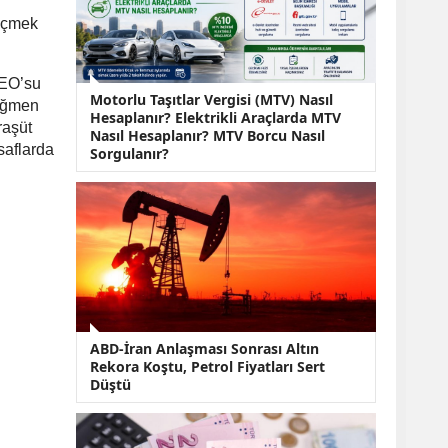
KOBİ’lere Dev
Finansman Hamlesi:
geçmek
36 Ay Vadeli 30
Milyon TL Destek
 CEO’su
Emekli Maaşlarında
Motorlu Taşıtlar Vergisi (MTV) Nasıl
Temmuz Hesabı:
rağmen
Hesaplanır? Elektrikli Araçlarda MTV
Zam Oranı ve Taban
raşüt
Nasıl Hesaplanır? MTV Borcu Nasıl
Aylık İçin Yeni
saflarda
Sorgulanır?
Senaryolar
ABD-İran Anlaşması Sonrası Altın
Rekora Koştu, Petrol Fiyatları Sert
Düştü