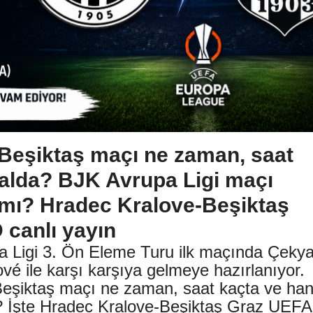
Beşiktaş maçı ne zaman, saat
nalda? BJK Avrupa Ligi maçı
a mı? Hradec Kralove-Beşiktaş
 canlı yayın
a Ligi 3. Ön Eleme Turu ilk maçında Çeky
ové ile karşı karşıya gelmeye hazırlanıyor.
eşiktaş maçı ne zaman, saat kaçta ve han
? İşte Hradec Kralove-Beşiktaş Graz UEFA