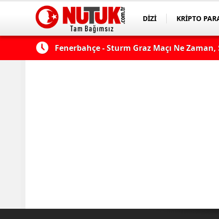
DİZİ
KRİPTO PAR
ASAYİŞ
SPOR
çı şifresiz
Fenerbahçe - Sturm Graz Maçı Ne Zaman, S