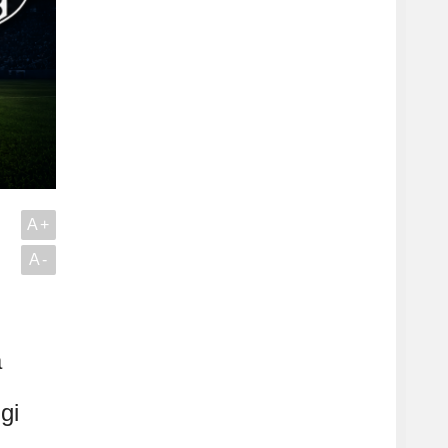
A+
A-
a
gi