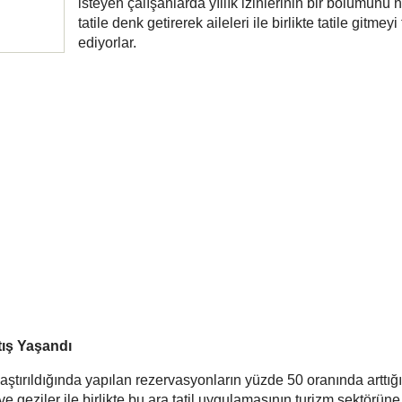
isteyen çalışanlarda yıllık izinlerinin bir bölümünü 
tatile denk getirerek aileleri ile birlikte tatile gitmeyi
ediyorlar.
ış Yaşandı
laştırıldığında yapılan rezervasyonların yüzde 50 oranında arttığı
 ve geziler ile birlikte bu ara tatil uygulamasının turizm sektörün