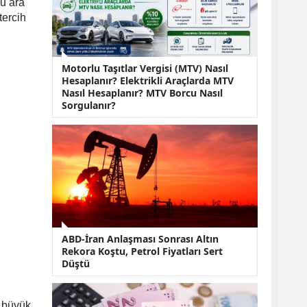
KOBİ’lere Dev
nu ara
Finansman Hamlesi:
 tercih
36 Ay Vadeli 30
Milyon TL Destek
Emekli Maaşlarında
Motorlu Taşıtlar Vergisi (MTV) Nasıl
Temmuz Hesabı:
Hesaplanır? Elektrikli Araçlarda MTV
Zam Oranı ve Taban
Nasıl Hesaplanır? MTV Borcu Nasıl
Aylık İçin Yeni
Sorgulanır?
Senaryolar
ABD-İran Anlaşması Sonrası Altın
Rekora Koştu, Petrol Fiyatları Sert
Düştü
e büyük