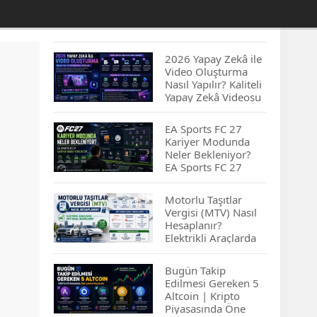
2026 Yapay Zekâ ile
Video Oluşturma
Nasıl Yapılır? Kaliteli
Yapay Zekâ Videosu
Hazırlamanın
İpuçları...
EA Sports FC 27
Kariyer Modunda
Neler Bekleniyor?
EA Sports FC 27
Kariyer Modu
Yenilikleri…
Motorlu Taşıtlar
Vergisi (MTV) Nasıl
Hesaplanır?
Elektrikli Araçlarda
MTV Nasıl
Hesaplanır? MTV
Bugün Takip
Borcu Nasıl
Edilmesi Gereken 5
Sorgulanır?
Altcoin | Kripto
Piyasasında Öne