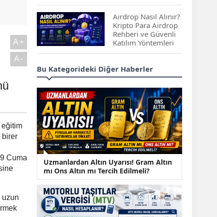
Çıkan Projeler
Airdrop Nasıl Alınır?
Kripto Para Airdrop
Rehberi ve Güvenli
A+
Katılım Yöntemleri
A-
Spot ve Vadeli İşlem
Bu Kategorideki Diğer Haberler
Arasındaki Farklar |
Hangi Piyasa Sizin
nü
İçin Daha Uygun?
ABD-İran Anlaşması
Sonrası Altın Rekora
 eğitim
Koştu, Petrol
birer
Fiyatları Sert Düştü
019 Cuma
Temmuz 2026 Maaş
Uzmanlardan Altın Uyarısı! Gram Altın
sine
Zammı Netleşiyor!
mı Ons Altın mı Tercih Edilmeli?
Memur, Emekli ve
Sosyal Yardımlarda
Yeni Oranlar
k uzun
dirmek
KOSGEB’den