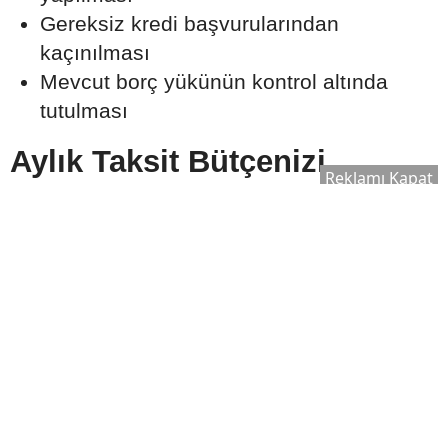
Gereksiz kredi başvurularından
kaçınılması
Mevcut borç yükünün kontrol altında
tutulması
Aylık Taksit Bütçenizi
Reklamı Kapat
Zorlamamalı
Uzmanlar, konut kredisi taksitlerinin aylık
gelir üzerinde sürdürülebilir bir seviyede
olmasının önemine dikkat çekiyor.
Beklenmedik giderler ve ekonomik
değişiklikler de göz önünde bulundurularak
ödeme planı hazırlanması öneriliyor.
Bütçe oluştururken şu kalemler birlikte