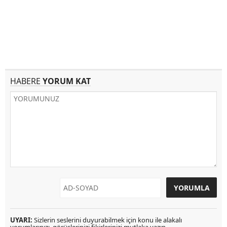
HABERE
YORUM KAT
UYARI:
Sizlerin seslerini duyurabilmek için konu ile alakalı
yorumlarınızı, görüşlerinizi fikirlerinizi mutlaka yazın.