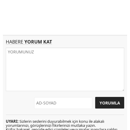
HABERE
YORUM KAT
UYARI:
Sizlerin seslerini duyurabilmek için konu ile alakalı
yorumlarınızı, görüşlerinizi fikirlerinizi mutlaka yazın.
Küfür, hakaret, rencide edici cümleler veya imalar, inançlara saldırı