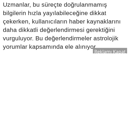
Uzmanlar, bu süreçte doğrulanmamış
bilgilerin hızla yayılabileceğine dikkat
çekerken, kullanıcıların haber kaynaklarını
daha dikkatli değerlendirmesi gerektiğini
vurguluyor. Bu değerlendirmeler astrolojik
yorumlar kapsamında ele alınıyor.
Reklamı Kapat
Venüs Geçişi İş Dünyasını Nasıl
Etkileyebilir?
6 Ağustos itibarıyla Venüs'ün Terazi burcuna
geçişinin özellikle iş ve ticaret dünyasında
etkili olabileceği ifade ediliyor.
Astrolojik analizlerde şu alanların öne
çıkabileceği belirtiliyor: