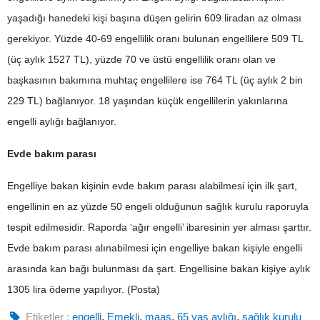
yaşadığı hanedeki kişi başına düşen gelirin 609 liradan az olması
gerekiyor. Yüzde 40-69 engellilik oranı bulunan engellilere 509 TL
(üç aylık 1527 TL), yüzde 70 ve üstü engellilik oranı olan ve
başkasının bakımına muhtaç engellilere ise 764 TL (üç aylık 2 bin
229 TL) bağlanıyor. 18 yaşından küçük engellilerin yakınlarına
engelli aylığı bağlanıyor.
Evde bakım parası
Engelliye bakan kişinin evde bakım parası alabilmesi için ilk şart,
engellinin en az yüzde 50 engeli olduğunun sağlık kurulu raporuyla
tespit edilmesidir. Raporda ‘ağır engelli’ ibaresinin yer alması şarttır.
Evde bakım parası alınabilmesi için engelliye bakan kişiyle engelli
arasında kan bağı bulunması da şart. Engellisine bakan kişiye aylık
1305 lira ödeme yapılıyor. (Posta)
Etiketler :
engelli
,
Emekli
,
maaş
,
65 yaş aylığı
,
sağlık kurulu