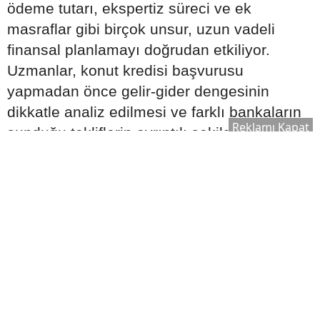
ödeme tutarı, ekspertiz süreci ve ek
masraflar gibi birçok unsur, uzun vadeli
finansal planlamayı doğrudan etkiliyor.
Uzmanlar, konut kredisi başvurusu
yapmadan önce gelir-gider dengesinin
dikkatle analiz edilmesi ve farklı bankaların
Reklamı Kapat
sunduğu tekliflerin ayrıntılı şekilde
karşılaştırılması gerektiğini vurguluyor.
Ayrıca kredi sözleşmesindeki şartların
dikkatlice incelenmesi, ilerleyen süreçte
beklenmedik maliyetlerle karşılaşma riskini
azaltabiliyor.
Konut Kredisi Nedir?
Konut kredisi, ev satın almak isteyen