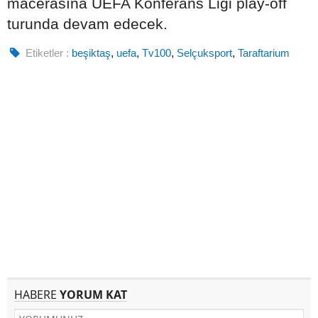
macerasına UEFA Konferans Ligi play-off
turunda devam edecek.
Etiketler :
beşiktaş
,
uefa
,
Tv100
,
Selçuksport
,
Taraftarium
HABERE
YORUM KAT