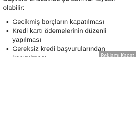
olabilir:
Gecikmiş borçların kapatılması
Kredi kartı ödemelerinin düzenli
yapılması
Gereksiz kredi başvurularından
Reklamı Kapat
kaçınılması
Mevcut borç yükünün kontrol altında
tutulması
Aylık Taksit Bütçenizi
Zorlamamalı
Uzmanlar, konut kredisi taksitlerinin aylık
gelir üzerinde sürdürülebilir bir seviyede
olmasının önemine dikkat çekiyor.