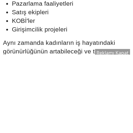
Pazarlama faaliyetleri
Satış ekipleri
KOBİ'ler
Girişimcilik projeleri
Aynı zamanda kadınların iş hayatındaki
görünürlüğünün artabileceği ve toplumsal
Reklamı Kapat
eşitlik konularının daha fazla gündem
oluşturabileceği yorumları da dikkat çekiyor.
Ekonomi ve Çalışma Hayatında
Dönüşüm Beklentisi
Ağustos ayına ilişkin astrolojik
değerlendirmelerde küresel ekonomi ve
çalışma hayatı da önemli başlıklar arasında
gösteriliyor.