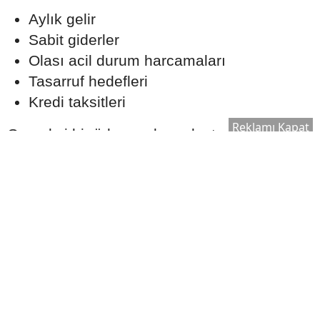
Aylık gelir
Sabit giderler
Olası acil durum harcamaları
Tasarruf hedefleri
Kredi taksitleri
Reklamı Kapat
Gerçekçi bir ödeme planı oluşturmak, uzun
vadede finansal dengeyi korumaya yardımcı
olabilir.
Ekspertiz Süreci Neden
Önemlidir?
Konut kredisi kullanılırken banka tarafından
satın alınacak taşınmaz için ekspertiz raporu
hazırlanır. Bu rapor, evin piyasa değerinin