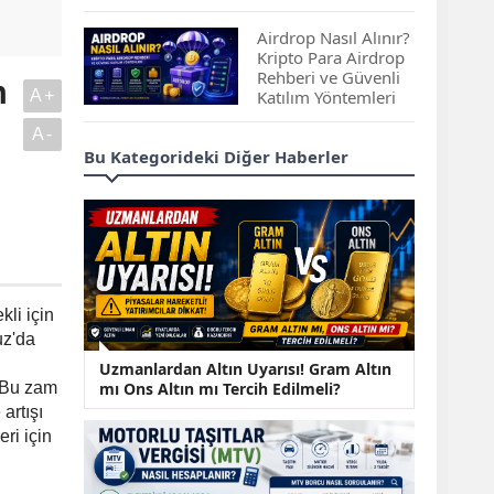
Çıkan Projeler
Airdrop Nasıl Alınır?
Kripto Para Airdrop
Rehberi ve Güvenli
m
A+
Katılım Yöntemleri
A-
Spot ve Vadeli İşlem
Bu Kategorideki Diğer Haberler
Arasındaki Farklar |
Hangi Piyasa Sizin
İçin Daha Uygun?
ABD-İran Anlaşması
Sonrası Altın Rekora
Koştu, Petrol
li için
Fiyatları Sert Düştü
uz'da
Temmuz 2026 Maaş
Uzmanlardan Altın Uyarısı! Gram Altın
Zammı Netleşiyor!
mı Ons Altın mı Tercih Edilmeli?
. Bu zam
Memur, Emekli ve
artışı
Sosyal Yardımlarda
ri için
Yeni Oranlar
KOSGEB’den