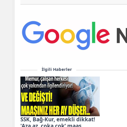
İlgili Haberler
SSK, Bağ-Kur, emekli dikkat!
'Aza az, çoka çok’ maaş