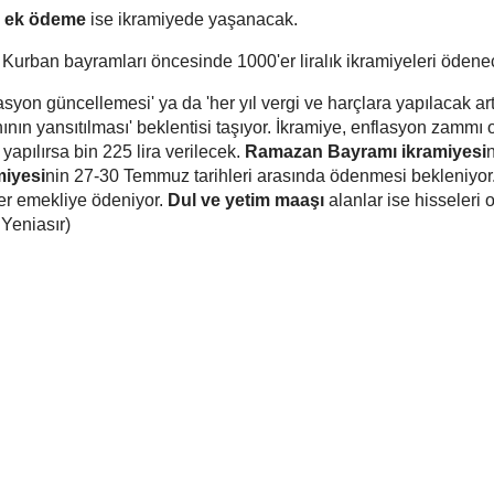
i
ek ödeme
ise ikramiyede yaşanacak.
Kurban bayramları öncesinde 1000'er liralık ikramiyeleri ödene
syon güncellemesi' ya da 'her yıl vergi ve harçlara yapılacak art
ın yansıtılması' beklentisi taşıyor. İkramiye, enflasyon zammı 
yapılırsa bin 225 lira verilecek.
Ramazan Bayramı ikramiyesi
n
iyesi
nin 27-30 Temmuz tarihleri arasında ödenmesi bekleniyor
er emekliye ödeniyor.
Dul ve yetim maaşı
alanlar ise hisseleri 
 Yeniasır)