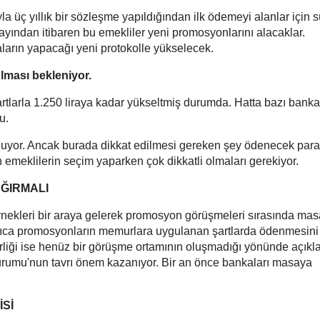
 üç yıllık bir sözleşme yapıldığından ilk ödemeyi alanlar için s
 ayından itibaren bu emekliler yeni promosyonlarını alacaklar.
arın yapacağı yeni protokolle yükselecek.
lması bekleniyor.
rtlarla 1.250 liraya kadar yükseltmiş durumda. Hatta bazı banka
u.
luyor. Ancak burada dikkat edilmesi gereken şey ödenecek para
n emeklilerin seçim yaparken çok dikkatli olmaları gerekiyor.
ĞIRMALI
dernekleri bir araya gelerek promosyon görüşmeleri sırasında ma
 Ayrıca promosyonların memurlara uygulanan şartlarda ödenmesini
Birliği ise henüz bir görüşme ortamının oluşmadığı yönünde açık
urumu'nun tavrı önem kazanıyor. Bir an önce bankaları masaya
Sİ