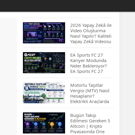
2026 Yapay Zekâ ile
Video Oluşturma
Nasıl Yapılır? Kaliteli
Yapay Zekâ Videosu
Hazırlamanın
İpuçları...
EA Sports FC 27
Kariyer Modunda
Neler Bekleniyor?
EA Sports FC 27
Kariyer Modu
Yenilikleri…
Motorlu Taşıtlar
Vergisi (MTV) Nasıl
Hesaplanır?
Elektrikli Araçlarda
MTV Nasıl
Hesaplanır? MTV
Bugün Takip
Borcu Nasıl
Edilmesi Gereken 5
Sorgulanır?
Altcoin | Kripto
Piyasasında Öne