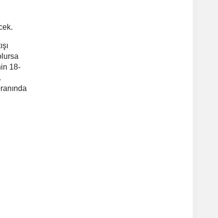
cek.
ışı
olursa
in 18-
.
oranında