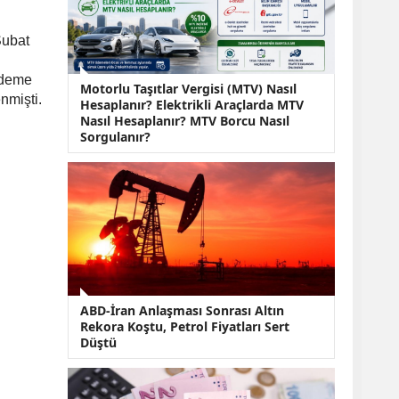
KOBİ’lere Dev
Finansman Hamlesi:
36 Ay Vadeli 30
Şubat
Milyon TL Destek
Emekli Maaşlarında
ödeme
Motorlu Taşıtlar Vergisi (MTV) Nasıl
Temmuz Hesabı:
nmişti.
Hesaplanır? Elektrikli Araçlarda MTV
Zam Oranı ve Taban
Nasıl Hesaplanır? MTV Borcu Nasıl
Aylık İçin Yeni
Sorgulanır?
Senaryolar
ABD-İran Anlaşması Sonrası Altın
Rekora Koştu, Petrol Fiyatları Sert
Düştü