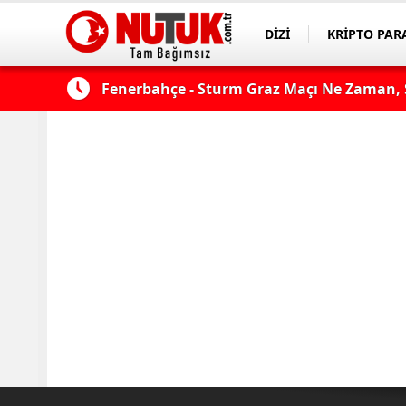
DİZİ
KRİPTO PAR
ASAYİŞ
SPOR
çı şifresiz
Fenerbahçe - Sturm Graz Maçı Ne Zaman, S