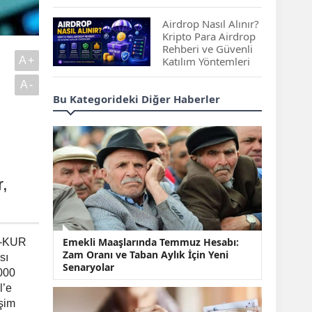
Çıkan Projeler
Airdrop Nasıl Alınır?
Kripto Para Airdrop
Rehberi ve Güvenli
A+
Katılım Yöntemleri
A-
Spot ve Vadeli İşlem
Bu Kategorideki Diğer Haberler
Arasındaki Farklar |
Hangi Piyasa Sizin
İçin Daha Uygun?
ABD-İran Anlaşması
Sonrası Altın Rekora
r,
Koştu, Petrol
Fiyatları Sert Düştü
Temmuz 2026 Maaş
Emekli Maaşlarında Temmuz Hesabı:
Ğ-KUR
Zammı Netleşiyor!
Zam Oranı ve Taban Aylık İçin Yeni
Memur, Emekli ve
sı
Senaryolar
Sosyal Yardımlarda
000
Yeni Oranlar
l’e
KOSGEB’den
işim