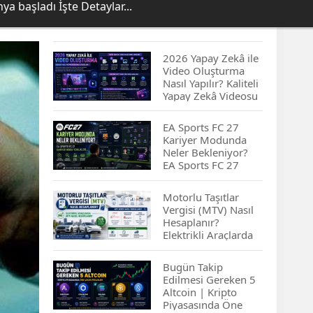
a başladı İşte Detaylar...
2026 Yapay Zekâ ile
Video Oluşturma
Nasıl Yapılır? Kaliteli
Yapay Zekâ Videosu
Hazırlamanın
İpuçları...
EA Sports FC 27
Kariyer Modunda
Neler Bekleniyor?
EA Sports FC 27
Kariyer Modu
Yenilikleri…
Motorlu Taşıtlar
Vergisi (MTV) Nasıl
Hesaplanır?
Elektrikli Araçlarda
MTV Nasıl
Hesaplanır? MTV
Bugün Takip
Borcu Nasıl
Edilmesi Gereken 5
Sorgulanır?
Altcoin | Kripto
Piyasasında Öne