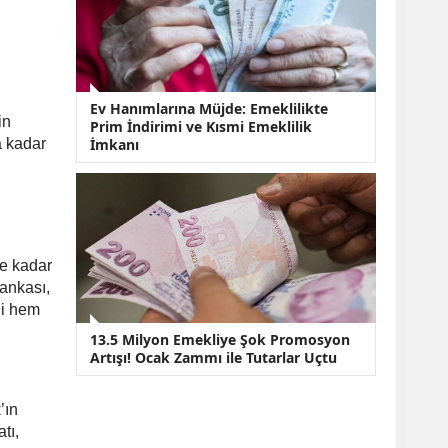
Ev Hanımlarına Müjde: Emeklilikte
in
Prim İndirimi ve Kısmi Emeklilik
a kadar
İmkanı
ye kadar
ankası,
ği hem
13.5 Milyon Emekliye Şok Promosyon
Artışı! Ocak Zammı ile Tutarlar Uçtu
’ın
tı,