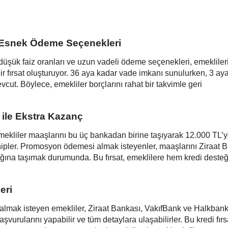
ve Esnek Ödeme Seçenekleri
ük faiz oranları ve uzun vadeli ödeme seçenekleri, emekliler
bir fırsat oluşturuyor. 36 aya kadar vade imkanı sunulurken, 3 ay
t. Böylece, emekliler borçlarını rahat bir takvimle geri
ile Ekstra Kazanç
ekliler maaşlarını bu üç bankadan birine taşıyarak 12.000 TL’
ler. Promosyon ödemesi almak isteyenler, maaşlarını Ziraat B
ığına taşımak durumunda. Bu fırsat, emeklilere hem kredi deste
eri
almak isteyen emekliler, Ziraat Bankası, VakıfBank ve Halkbank
aşvurularını yapabilir ve tüm detaylara ulaşabilirler. Bu kredi fırsa