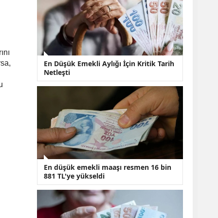
KOBİ’lere Dev
Finansman Hamlesi:
36 Ay Vadeli 30
Milyon TL Destek
Emekli Maaşlarında
Temmuz Hesabı:
ını
Zam Oranı ve Taban
rsa,
En Düşük Emekli Aylığı İçin Kritik Tarih
Aylık İçin Yeni
Netleşti
Senaryolar
u
En düşük emekli maaşı resmen 16 bin
881 TL'ye yükseldi