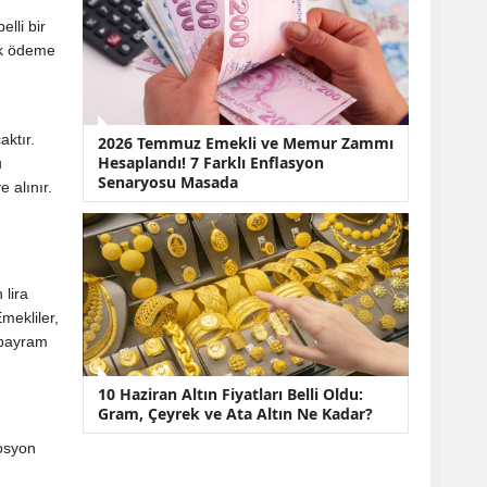
lli bir
ek ödeme
aktır.
2026 Temmuz Emekli ve Memur Zammı
Hesaplandı! 7 Farklı Enflasyon
u
Senaryosu Masada
 alınır.
 lira
mekliler,
n bayram
10 Haziran Altın Fiyatları Belli Oldu:
Gram, Çeyrek ve Ata Altın Ne Kadar?
osyon