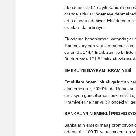
Ek ödeme; 5454 sayılı Kanunla emekli v
oranda aldıkları ödemeye denmektedi
adın altında ödeniyor. Ek ödeme mikt
oranlarında artırılıyor.
Ek ödeme hesaplaması vatandaşların ka
Temmuz ayında yapılan memur zam ora
durumda 144.4 liralık zam ile birlikt
Bu durumda 101.8 liralık ek ödeme d
EMEKLİYE BAYRAM İKRAMİYESİ
Emeklilere önemli bir ek gelir olan b
alan emekliler, 2020'de de Ramazan v
enflasyon güncellemesi beklentisi taş
ikramiyelerine her yıl bir önceki yıl
BANKALARIN EMEKLİ PROMOSYON
Bankaların emekli maaş promosyon öd
ödemesi 1.100 TL'ye ulaşırken, en y