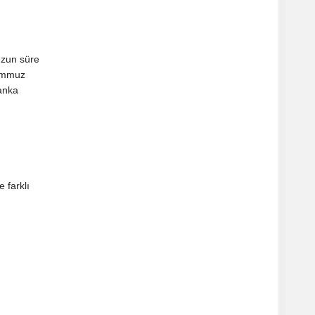
Uzun süre
Temmuz
banka
 farklı