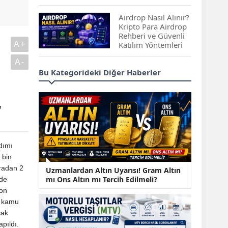
Çıkan Projeler
Airdrop Nasıl Alınır?
Kripto Para Airdrop
Rehberi ve Güvenli
A+
Katılım Yöntemleri
A-
Spot ve Vadeli İşlem
Bu Kategorideki Diğer Haberler
Arasındaki Farklar |
Hangi Piyasa Sizin
İçin Daha Uygun?
,
ABD-İran Anlaşması
Sonrası Altın Rekora
Koştu, Petrol
rdımı
Fiyatları Sert Düştü
 bin
iradan 2
Temmuz 2026 Maaş
Uzmanlardan Altın Uyarısı! Gram Altın
Zammı Netleşiyor!
mı Ons Altın mı Tercih Edilmeli?
nde
Memur, Emekli ve
yon
Sosyal Yardımlarda
e kamu
Yeni Oranlar
cak
KOSGEB’den
pıldı.