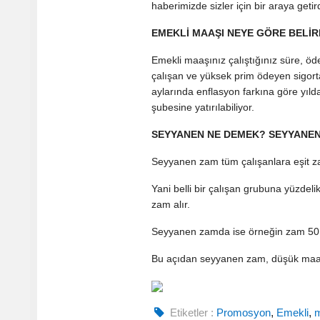
haberimizde sizler için bir araya g
EMEKLİ MAAŞI NEYE GÖRE BELİ
Emekli maaşınız çalıştığınız süre, öd
çalışan ve yüksek prim ödeyen sigor
aylarında enflasyon farkına göre yıld
şubesine yatırılabiliyor.
SEYYANEN NE DEMEK? SEYYANEN
Seyyanen zam tüm çalışanlara eşit z
Yani belli bir çalışan grubuna yüzdel
zam alır.
Seyyanen zamda ise örneğin zam 50 tl
Bu açıdan seyyanen zam, düşük maaşlı
Etiketler :
Promosyon
,
Emekli
,