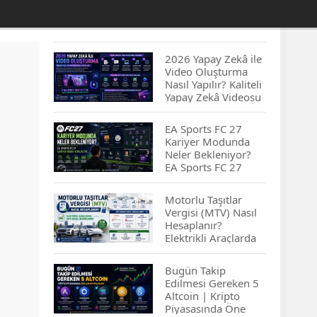
2026 Yapay Zekâ ile
Video Oluşturma
Nasıl Yapılır? Kaliteli
Yapay Zekâ Videosu
Hazırlamanın
İpuçları...
EA Sports FC 27
Kariyer Modunda
Neler Bekleniyor?
EA Sports FC 27
Kariyer Modu
Yenilikleri…
Motorlu Taşıtlar
Vergisi (MTV) Nasıl
Hesaplanır?
Elektrikli Araçlarda
MTV Nasıl
Hesaplanır? MTV
Bugün Takip
Borcu Nasıl
Edilmesi Gereken 5
Sorgulanır?
Altcoin | Kripto
Piyasasında Öne