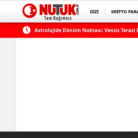
DİZİ
KRİPTO PAR
ASAYİŞ
SPOR
k?
Astrolojide Dönüm Noktası: Venüs Terazi 