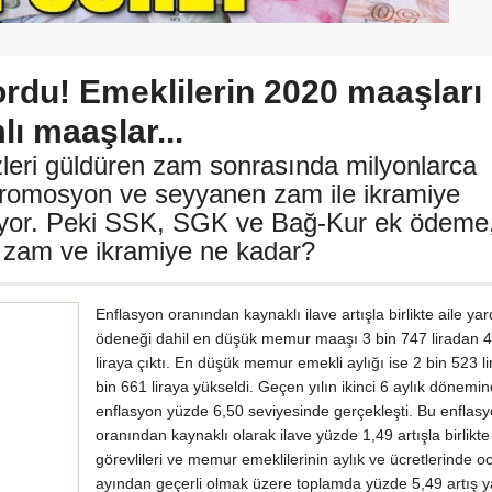
ordu! Emeklilerin 2020 maaşları
lı maaşlar...
leri güldüren zam sonrasında milyonlarca
romosyon ve seyyanen zam ile ikramiye
iyor. Peki SSK, SGK ve Bağ-Kur ek ödeme
zam ve ikramiye ne kadar?
Enflasyon oranından kaynaklı ilave artışla birlikte aile ya
ödeneği dahil en düşük memur maaşı 3 bin 747 liradan 4
liraya çıktı. En düşük memur emekli aylığı ise 2 bin 523 l
bin 661 liraya yükseldi. Geçen yılın ikinci 6 aylık dönemi
enflasyon yüzde 6,50 seviyesinde gerçekleşti. Bu enflas
oranından kaynaklı olarak ilave yüzde 1,49 artışla birlikt
görevlileri ve memur emeklilerinin aylık ve ücretlerinde o
ayından geçerli olmak üzere toplamda yüzde 5,49 artış ya