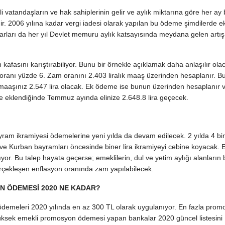
atandaşların ve hak sahiplerinin gelir ve aylık miktarına göre her ay be
r. 2006 yılına kadar vergi iadesi olarak yapılan bu ödeme şimdilerde 
arları da her yıl Devlet memuru aylık katsayısında meydana gelen artış
fasını karıştırabiliyor. Bunu bir örnekle açıklamak daha anlaşılır olac
nı yüzde 6. Zam oranını 2.403 liralık maaş üzerinden hesaplanır. B
e maaşınız 2.547 lira olacak. Ek ödeme ise bunun üzerinden hesaplanır ve
e eklendiğinde Temmuz ayında elinize 2.648.8 lira geçecek.
ayram ikramiyesi ödemelerine yeni yılda da devam edilecek. 2 yılda 4 bin
e Kurban bayramları öncesinde biner lira ikramiyeyi cebine koyacak. E
ıyor. Bu talep hayata geçerse; emeklilerin, dul ve yetim aylığı alanları
 gerçekleşen enflasyon oranında zam yapılabilecek.
 ÖDEMESİ 2020 NE KADAR?
emeleri 2020 yılında en az 300 TL olarak uygulanıyor. En fazla prom
üksek emekli promosyon ödemesi yapan bankalar 2020 güncel listesini