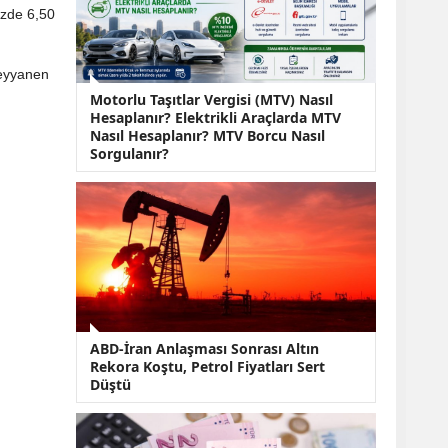
KOBİ’lere Dev
üzde 6,50
Finansman Hamlesi:
36 Ay Vadeli 30
Milyon TL Destek
eyyanen
Emekli Maaşlarında
Motorlu Taşıtlar Vergisi (MTV) Nasıl
Temmuz Hesabı:
Hesaplanır? Elektrikli Araçlarda MTV
Zam Oranı ve Taban
Nasıl Hesaplanır? MTV Borcu Nasıl
Aylık İçin Yeni
Sorgulanır?
Senaryolar
ABD-İran Anlaşması Sonrası Altın
Rekora Koştu, Petrol Fiyatları Sert
Düştü