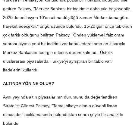
Türkiye'nin enflasyon konusunda pozitif bir noktada olduğunu dile
getiren Paksoy, "Merkez Bankası bir indirimle daha yıla başlayabilir.
2020'de enflasyon 10'un altına düştüğü zaman Merkez buna göre
hareket edecektir." öngörüsünde bulundu. 15-20 gün önce tablonun
çok farklı olduğunu belirten Paksoy, "Önden yüklemeli faiz oranı
sonrası piyasa yeni bir indirimi zor kabul ederdi ama an itibarıyla
Merkez Bankasını tedirgin edecek durum kalmadı. Üstelik
uluslararası piyasalarda Türkiye'yi ayrıştıran bir tablo var."
ifadelerini kullandı.
ALTINDA YÖN NE OLUR?
Aynı yayında altın piyasalarının durumunu da değerlendiren
Stratejist Cüneyt Paksoy, "Temel hikaye altının güvenli liman
olmasıdır." açıklamasında bulunduktan sonra şöyle bir analizde
bulundu: