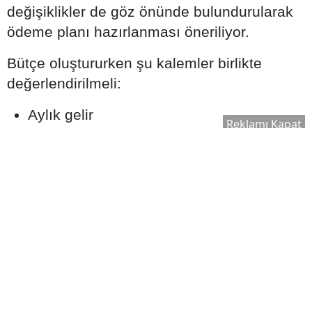
değişiklikler de göz önünde bulundurularak
ödeme planı hazırlanması öneriliyor.
Bütçe oluştururken şu kalemler birlikte
değerlendirilmeli:
Aylık gelir
Reklamı Kapat
Sabit giderler
Olası acil durum harcamaları
Tasarruf hedefleri
Kredi taksitleri
Gerçekçi bir ödeme planı oluşturmak, uzun
vadede finansal dengeyi korumaya yardımcı
olabilir.
Ekspertiz Süreci Neden