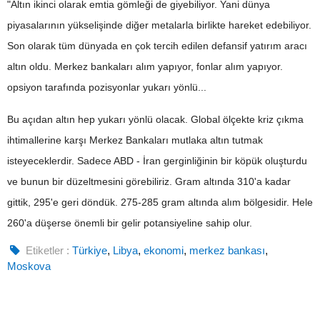
"Altın ikinci olarak emtia gömleği de giyebiliyor. Yani dünya
piyasalarının yükselişinde diğer metalarla birlikte hareket edebiliyor.
Son olarak tüm dünyada en çok tercih edilen defansif yatırım aracı
altın oldu. Merkez bankaları alım yapıyor, fonlar alım yapıyor.
opsiyon tarafında pozisyonlar yukarı yönlü...
Bu açıdan altın hep yukarı yönlü olacak. Global ölçekte kriz çıkma
ihtimallerine karşı Merkez Bankaları mutlaka altın tutmak
isteyeceklerdir. Sadece ABD - İran gerginliğinin bir köpük oluşturdu
ve bunun bir düzeltmesini görebiliriz. Gram altında 310'a kadar
gittik, 295'e geri döndük. 275-285 gram altında alım bölgesidir. Hele
260'a düşerse önemli bir gelir potansiyeline sahip olur.
Etiketler :
Türkiye
,
Libya
,
ekonomi
,
merkez bankası
,
Moskova