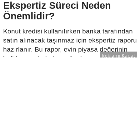
Ekspertiz Süreci Neden
Önemlidir?
Konut kredisi kullanılırken banka tarafından
satın alınacak taşınmaz için ekspertiz raporu
hazırlanır. Bu rapor, evin piyasa değerinin
Reklamı Kapat
belirlenmesinde önemli rol oynar.
Ekspertiz sonucuna göre:
Kullanılabilecek kredi tutarı değişebilir.
Satın alma süreci yeniden
değerlendirilebilir.
Bankanın kredi onay süreci şekillenebilir.
Bu nedenle ekspertiz raporu, kredi sürecinin
önemli aşamalarından biri olarak kabul edilir.