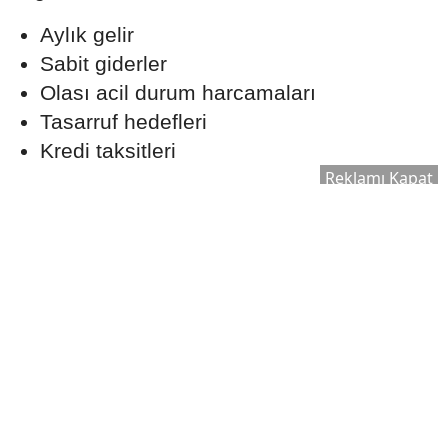
Aylık gelir
Sabit giderler
Olası acil durum harcamaları
Tasarruf hedefleri
Kredi taksitleri
Reklamı Kapat
Gerçekçi bir ödeme planı oluşturmak, uzun
vadede finansal dengeyi korumaya yardımcı
olabilir.
Ekspertiz Süreci Neden
Önemlidir?
Konut kredisi kullanılırken banka tarafından
satın alınacak taşınmaz için ekspertiz raporu
hazırlanır. Bu rapor, evin piyasa değerinin